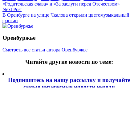
по
«Родительская слава» и «За заслуги перед Отечеством»
записям
Next Post
В Оренбурге на улице Чкалова открыли цветомузыкальный
фонтан
Оренбуржье
Смотреть все статьи автора Оренбуржье
Читайте другие новости по теме:
Подпишитесь на нашу рассылку и
получайте
самые интересные новости недели
Email адрес
*