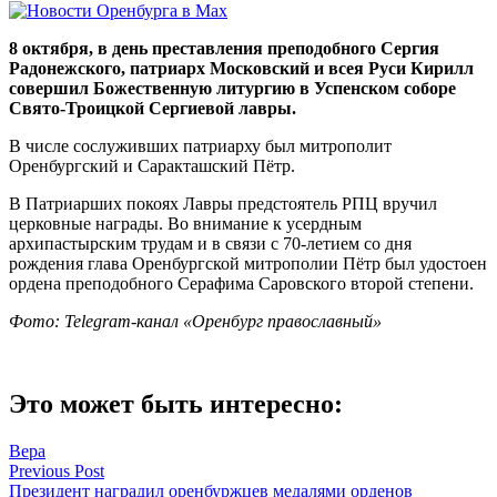
8 октября, в день преставления преподобного Сергия
Радонежского, патриарх Московский и всея Руси Кирилл
совершил Божественную литургию в Успенском соборе
Свято-Троицкой Сергиевой лавры.
В числе сослуживших патриарху был митрополит
Оренбургский и Саракташский Пётр.
В Патриарших покоях Лавры предстоятель РПЦ вручил
церковные награды. Во внимание к усердным
архипастырским трудам и в связи с 70-летием со дня
рождения глава Оренбургской митрополии Пётр был удостоен
ордена преподобного Серафима Саровского второй степени.
Фото:
Telegram-канал «Оренбург православный»
Это может быть интересно:
Вера
Навигация
Previous Post
Президент наградил оренбуржцев медалями орденов