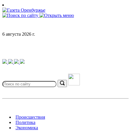
Skip
to
content
6 августа 2026 г.
Search
for:
Search
Происшествия
Политика
Экономика