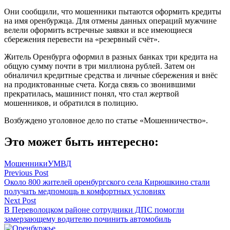
Они сообщили, что мошенники пытаются оформить кредиты
на имя оренбуржца. Для отмены данных операций мужчине
велели оформить встречные заявки и все имеющиеся
сбережения перевести на «резервный счёт».
Житель Оренбурга оформил в разных банках три кредита на
общую сумму почти в три миллиона рублей. Затем он
обналичил кредитные средства и личные сбережения и внёс
на продиктованные счета. Когда связь со звонившими
прекратилась, машинист понял, что стал жертвой
мошенников, и обратился в полицию.
Возбуждено уголовное дело по статье «Мошенничество».
Это может быть интересно:
Мошенники
УМВД
Навигация
Previous Post
Около 800 жителей оренбургского села Кирюшкино стали
по
получать медпомощь в комфортных условиях
записям
Next Post
В Переволоцком районе сотрудники ДПС помогли
замерзающему водителю починить автомобиль