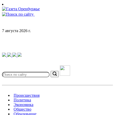
Skip
to
content
7 августа 2026 г.
Search
for:
Search
Происшествия
Политика
Экономика
Общество
Образование