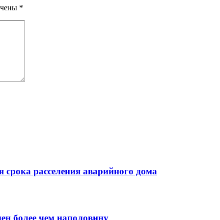
ечены
*
 срока расселения аварийного дома
нен более чем наполовину