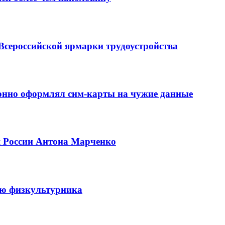
Всероссийской ярмарки трудоустройства
конно оформлял сим-карты на чужие данные
я России Антона Марченко
ню физкультурника