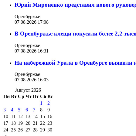
Юрий Мироненко представил нового руковод
Оренбуржье
07.08.2026 17:08
В Оренбуржье клещи покусали более 2,2 тыс
Оренбуржье
07.08.2026 16:31
На набережной Урала в Оренбурге выявили 
Оренбуржье
07.08.2026 16:03
Август 2026
Пн
Вт
Ср
Чт
Пт
Сб
Вс
1
2
3
4
5
6
7
8
9
10
11
12
13
14
15
16
17
18
19
20
21
22
23
24
25
26
27
28
29
30