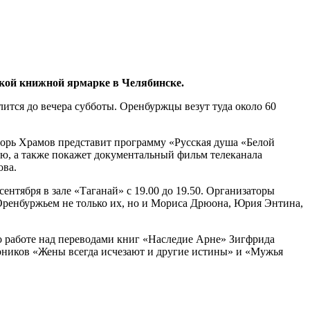
кой книжной ярмарке в Челябинске.
ится до вечера субботы. Оренбуржцы везут туда около 60
Игорь Храмов представит программу «Русская душа «Белой
ю, а также покажет документальный фильм телеканала
ова.
тября в зале «Таганай» с 19.00 до 19.50. Организаторы
Оренбуржьем не только их, но и Мориса Дрюона, Юрия Энтина,
т о работе над переводами книг «Наследие Арне» Зигфрида
орников «Жены всегда исчезают и другие истины» и «Мужья