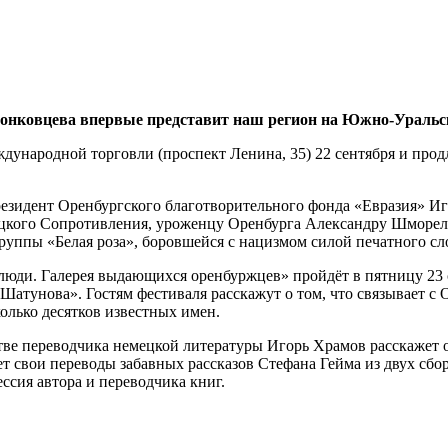
 Донковцева впервые представит наш регион на Южно-Уральс
ународной торговли (проспект Ленина, 35) 22 сентября и продл
 президент Оренбургского благотворительного фонда «Евразия» 
мецкого Сопротивления, уроженцу Оренбурга Александру Шморел
руппы «Белая роза», боровшейся с нацизмом силой печатного сл
ди. Галерея выдающихся оренбуржцев» пройдёт в пятницу 23 сен
тунова». Гостям фестиваля расскажут о том, что связывает с 
олько десятков известных имен.
ачестве переводчика немецкой литературы Игорь Храмов расскаже
ет свои переводы забавных рассказов Стефана Гейма из двух сб
ссия автора и переводчика книг.