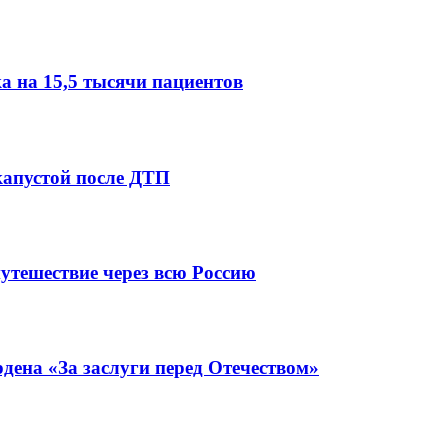
 на 15,5 тысячи пациентов
капустой после ДТП
утешествие через всю Россию
ена «За заслуги перед Отечеством»