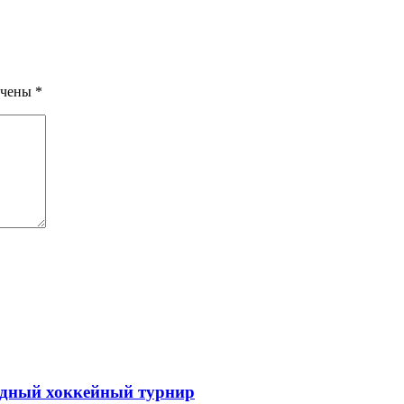
ечены
*
одный хоккейный турнир