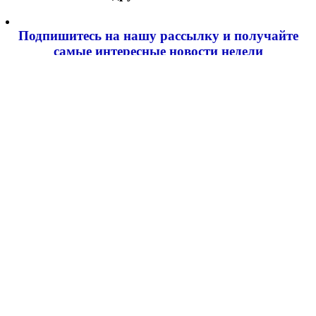
Подпишитесь на нашу рассылку и
получайте
самые интересные новости недели
Email адрес
*
Добавить комментарий
Ваш адрес email не будет опубликован.
Обязательные поля
помечены
*
Комментарий
*