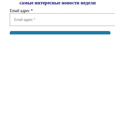
самые интересные новости недели
Email адрес
*
Добавить комментарий
Ваш адрес email не будет опубликован.
Обязательные поля
помечены
*
Комментарий
*