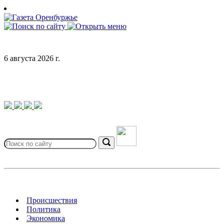
Skip
to
content
6 августа 2026 г.
Search
for:
Search
Происшествия
Политика
Экономика