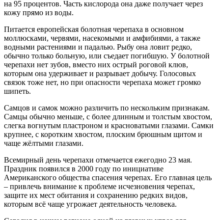
на 95 процентов. Часть кислорода она даже получает через
кожу прямо из воды.
Питается европейская болотная черепаха в основном
моллюсками, червями, насекомыми и амфибиями, а также
водными растениями и падалью. Рыбу она ловит редко,
обычно только больную, или съедает погибшую. У болотной
черепахи нет зубов, вместо них острый роговой клюв,
которым она удерживает и разрывает добычу. Голосовых
связок тоже нет, но при опасности черепаха может громко
шипеть.
Самцов и самок можно различить по нескольким признакам.
Самцы обычно меньше, с более длинным и толстым хвостом,
слегка вогнутым пластроном и красноватыми глазами. Самки
крупнее, с коротким хвостом, плоским брюшным щитом и
чаще жёлтыми глазами.
Всемирный день черепахи отмечается ежегодно 23 мая.
Праздник появился в 2000 году по инициативе
Американского общества спасения черепах. Его главная цель
– привлечь внимание к проблеме исчезновения черепах,
защите их мест обитания и сохранению редких видов,
которым всё чаще угрожает деятельность человека.