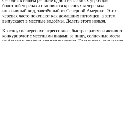
Сегодня в нашем регионе одной из главных угроз для
болотной черепахи становится красноухая черепаха –
инвазивный вид, завезённый из Северной Америки. Этих
черепах часто покупают как домашних питомцев, а затем
выпускают в местные водоёмы. Делать этого нельзя.
Красноухие черепахи агрессивнее, быстрее растут и активно
конкурируют с местными видами за пищу, солнечные места
на берегу и участки для размножения. Кроме того, они могут
переносить паразитов и инфекции. Во многих странах мира
красноухая черепаха признана одним из самых опасных
инвазивных видов.
Европейская болотная черепаха – часть природы Оренбуржья,
и её сохранение зависит в том числе от отношения людей к
нашим водоёмам и их обитателям.
Кстати, пол будущих черепашат зависит от температуры: при
+30 °C и выше чаще появляются самки, а при +27 °C и ниже –
самцы.
Фото:
Telegram-канал «Бузулукский бор»
Это может быть интересно: