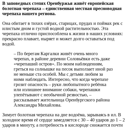
В заповедных степях Оренбуржья живёт европейская
болотная черепаха – единственная местная пресноводная
черепаха нашего региона.
Она обитает в тихих озёрах, старицах, прудах и поймах рек с
илистым дном и густой водной растительностью. Эта
черепаха отлично приспособлена к жизни в наших условиях:
прекрасно плавает, ныряет и может долго оставаться под
водой.
– По берегам Каргалки живёт очень много
черепах, в районе деревни Соловьёвки есть даже
«черепаший остров». По моим наблюдениям,
греться на солнышке на песок выползает иной раз
не меньше ста особей. Мы с детьми любим за
ними наблюдать. Интересно, что когда черепахе
грозит опасность – руки любопытного ребёнка
или излишнее внимание собаки, черепашки
улепётывают с необычной резвостью, –
рассказывает жительница Оренбургского района
Александра Михайлова.
Зимует болотная черепаха на дне водоёма, зарываясь в ил. В
холодное время её сердце замедляется с 30 – 40 ударов до 1 – 2
ударов в минуту, а потребность в кислороде снижается почти