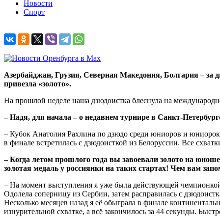
Новости
Спорт
Азербайджан, Грузия, Северная Македония, Болгария – за 
привезла «золото».
На прошлой неделе наша дзюдоистка блеснула на международно
– Надя, для начала – о недавнем турнире в Санкт-Петербурге
– Кубок Анатолия Рахлина по дзюдо среди юниоров и юниорок до
в финале встретилась с дзюдоисткой из Белоруссии. Все схватк
– Когда летом прошлого года вы завоевали золото на юноше
золотая медаль у россиянки на таких стартах! Чем вам зап
– На момент выступления я уже была действующей чемпионкой 
Одолела соперницу из Сербии, затем расправилась с дзюдоистк
Несколько месяцев назад я её обыграла в финале континентально
изнурительной схватке, а всё закончилось за 44 секунды. Быст