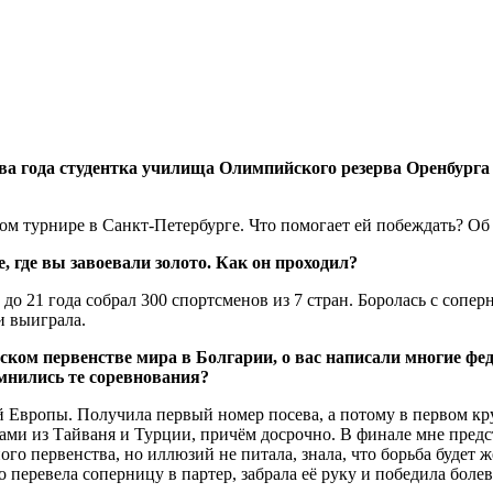
два года студентка училища Олимпийского резерва Оренбурга
м турнире в Санкт-Петербурге. Что помогает ей побеждать? Об 
, где вы завоевали золото. Как он проходил?
 21 года собрал 300 спортсменов из 7 стран. Боролась с соперн
и выиграла.
ском первенстве мира в Болгарии, о вас написали многие фе
омнились те соревнования?
Европы. Получила первый номер посева, а потому в первом кру
ами из Тайваня и Турции, причём досрочно. В финале мне предс
го первенства, но иллюзий не питала, знала, что борьба будет ж
ро перевела соперницу в партер, забрала её руку и победила бол