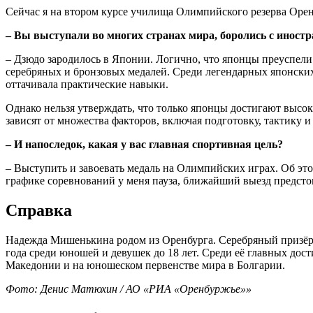
Сейчас я на втором курсе училища Олимпийского резерва Оренб
– Вы выступали во многих странах мира, боролись с иност
– Дзюдо зародилось в Японии. Логично, что японцы преуспели в
серебряных и бронзовых медалей. Среди легендарных японских
оттачивала практические навыки.
Однако нельзя утверждать, что только японцы достигают высо
зависят от множества факторов, включая подготовку, тактику и
– И напоследок, какая у вас главная спортивная цель?
– Выступить и завоевать медаль на Олимпийских играх. Об это
графике соревнований у меня пауза, ближайший выезд предст
Справка
Надежда Мишенькина родом из Оренбурга. Серебряный призёр п
года среди юношей и девушек до 18 лет. Среди её главных до
Македонии и на юношеском первенстве мира в Болгарии.
Фото: Денис Матюхин / АО «РИА «Оренбуржье»»