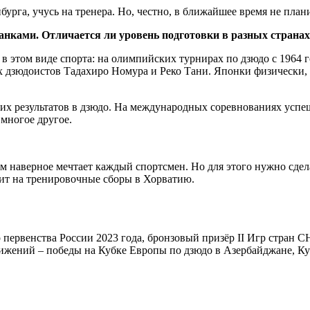
урга, учусь на тренера. Но, честно, в ближайшее время не пла
ранками. Отличается ли уровень подготовки в разных страна
 этом виде спорта: на олимпийских турнирах по дзюдо с 1964 го
 дзюдоистов Тадахиро Номура и Реко Тани. Японки физически, т
ких результатов в дзюдо. На международных соревнованиях успе
 многое другое.
м наверное мечтает каждый спортсмен. Но для этого нужно сдела
оит на тренировочные сборы в Хорватию.
ервенства России 2023 года, бронзовый призёр II Игр стран С
стижений – победы на Кубке Европы по дзюдо в Азербайджане, К