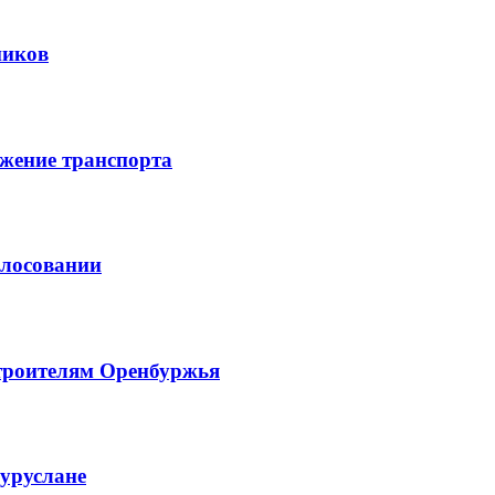
ников
жение транспорта
олосовании
троителям Оренбуржья
гуруслане