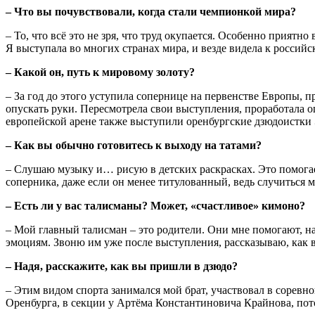
– Что вы почувствовали, когда стали чемпионкой мира?
– То, что всё это не зря, что труд окупается. Особенно прият
Я выступала во многих странах мира, и везде видела к россий
– Какой он, путь к мировому золоту?
– За год до этого уступила сопернице на первенстве Европы, п
опускать руки. Пересмотрела свои выступления, проработала 
европейской арене также выступили оренбургские дзюдоистки
– Как вы обычно готовитесь к выходу на татами?
– Слушаю музыку и… рисую в детских раскрасках. Это помогает
соперника, даже если он менее титулованный, ведь случиться мо
– Есть ли у вас талисманы? Может, «счастливое» кимоно?
– Мой главный талисман – это родители. Они мне помогают, на
эмоциям. Звоню им уже после выступления, рассказываю, как 
– Надя, расскажите, как вы пришли в дзюдо?
– Этим видом спорта занимался мой брат, участвовал в соревнов
Оренбурга, в секции у Артёма Константиновича Крайнова, пот