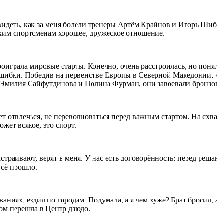
но видеть, как за меня болели тренеры Артём Крайнов и Игорь Ш
ским спортсменам хорошее, дружеское отношение.
роиграла мировые старты. Конечно, очень расстроилась, но понял
ошибки. Победив на первенстве Европы в Северной Македонии, «
 Эмилия Сайфутдинова и Полина Фурман, они завоевали бронзо
 отвлечься, не переволноваться перед важным стартом. На схва
жет всякое, это спорт.
страивают, верят в меня. У нас есть договорённость: перед реш
всё прошло.
аниях, ездил по городам. Подумала, а я чем хуже? Брат бросил, а
ом перешла в Центр дзюдо.