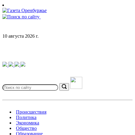
Skip
to
content
10 августа 2026 г.
Search
for:
Search
Происшествия
Политика
Экономика
Общество
Образование