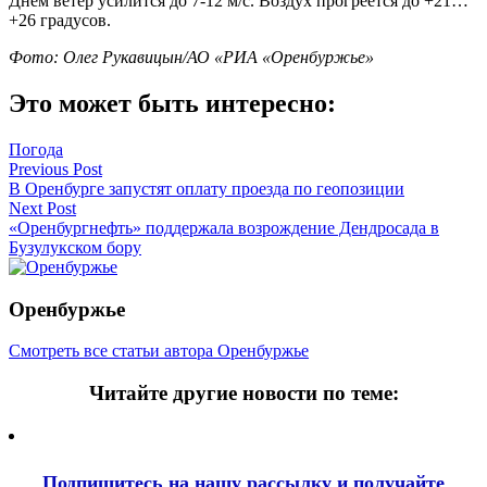
Днём ветер усилится до 7-12 м/с. Воздух прогреется до +21…
+26 градусов.
Фото: Олег Рукавицын/АО «РИА «Оренбуржье»
Это может быть интересно:
Погода
Навигация
Previous Post
В Оренбурге запустят оплату проезда по геопозиции
по
Next Post
записям
«Оренбургнефть» поддержала возрождение Дендросада в
Бузулукском бору
Оренбуржье
Смотреть все статьи автора Оренбуржье
Читайте другие новости по теме:
Подпишитесь на нашу рассылку и
получайте