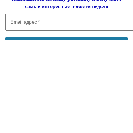
самые интересные новости недели
Email
адрес
*
Добавить комментарий
Ваш адрес email не будет опубликован.
Обязательные поля
помечены
*
Комментарий
*