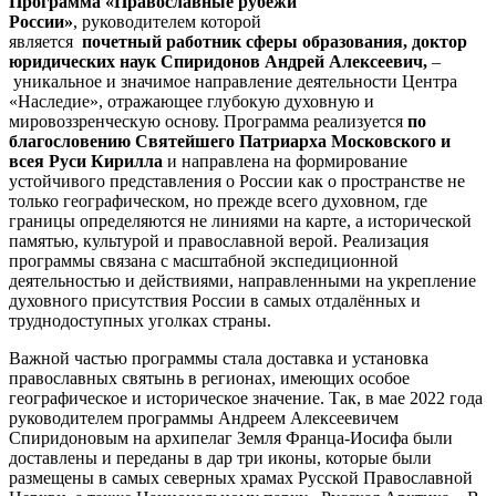
Программа «Православные рубежи
России»
, руководителем которой
является
почетный работник сферы образования, доктор
юридических наук Спиридонов Андрей Алексеевич,
–
уникальное и значимое направление деятельности Центра
«Наследие», отражающее глубокую духовную и
мировоззренческую основу. Программа реализуется
по
благословению Святейшего Патриарха Московского и
всея Руси Кирилла
и направлена на формирование
устойчивого представления о России как о пространстве не
только географическом, но прежде всего духовном, где
границы определяются не линиями на карте, а исторической
памятью, культурой и православной верой. Реализация
программы связана с масштабной экспедиционной
деятельностью и действиями, направленными на укрепление
духовного присутствия России в самых отдалённых и
труднодоступных уголках страны.
Важной частью программы стала доставка и установка
православных святынь в регионах, имеющих особое
географическое и историческое значение. Так, в мае 2022 года
руководителем программы Андреем Алексеевичем
Спиридоновым на архипелаг Земля Франца-Иосифа были
доставлены и переданы в дар три иконы, которые были
размещены в самых северных храмах Русской Православной