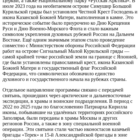
Церкви, а также Национальному парку «Русская Арктика». В
июле 2023 года на необитаемом острове Симушир Большой
Курильской гряды был установлен Честной Крест Господень и
икона Казанской Божией Матери, выполненная в камне. Это
историческое событие было приурочено ко Дню Крещения
Руси и Дню Военно-Морского Флота и стало важным
символом укрепления духовных рубежей России на Дальнем
Востоке. Ещё одним значимым этапом стало проведение
совместно с Министерством обороны Российской Федерации
работ на острове Сигнальный Малой Курильской гряды —
самой крайней точке российской земли на границе с Японией,
где были установлены православный крест, икона Казанской
Божией Матери и государственный флаг Российской
Федерации, что символически обозначило единство
духовного и государственного начала на рубежах страны.
Отдельное направление программы связано с передачей
святынь, прошедших через арктические и дальневосточные
экспедиции, в храмы и воинские подразделения. В период с
2022 по 2025 годы по благословению Патриарха Кирилла
иконы, побывавшие на удалённых территориях российского
Заполярья, были переданы в храмы Москвы и других
регионов России, а также в зону специальной военной
операции. Эти святыни стали частью иконостасов казачьей
бригады «Терек» и 15-й Александрийской бригады в зоне