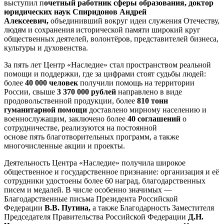
выступил п
очетный работник сферы образования, доктор
юридических наук Спиридонов Андрей
Алексеевич,
объединивший вокруг идеи служения Отечеству,
людям и сохранения исторической памяти широкий круг
общественных деятелей, волонтёров, представителей бизнеса,
культуры и духовенства.
За пять лет Центр «Наследие» стал пространством реальной
помощи и поддержки, где за цифрами стоят судьбы людей:
более
40 000 человек
получили помощь на территории
России, свыше
3 370 000 рублей
направлено в виде
продовольственной продукции, более
810 тонн
гуманитарной помощи
доставлено мирному населению и
военнослужащим, заключено более
40 соглашений
о
сотрудничестве, реализуются на постоянной
основе пять благотворительных программ, а также
многочисленные акции и проекты.
Деятельность Центра «Наследие» получила широкое
общественное и государственное признание: организация и её
сотрудники удостоены более 60 наград, благодарственных
писем и медалей. В числе особенно значимых —
Благодарственные письма Президента Российской
Федерации
В.В. Путина,
а также Благодарность Заместителя
Председателя Правительства Российской Федерации
Д.Н.