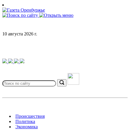
Skip
to
content
10 августа 2026 г.
Search
for:
Search
Происшествия
Политика
Экономика