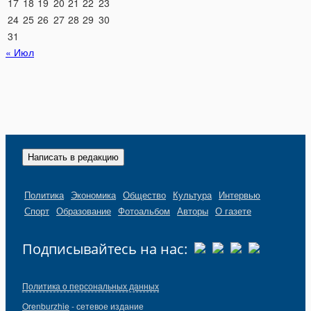
17
18
19
20
21
22
23
24
25
26
27
28
29
30
31
« Июл
Написать в редакцию
Политика
Экономика
Общество
Культура
Интервью
Спорт
Образование
Фотоальбом
Авторы
О газете
Подписывайтесь на нас:
Политика о персональных данных
Orenburzhie
- сетевое издание