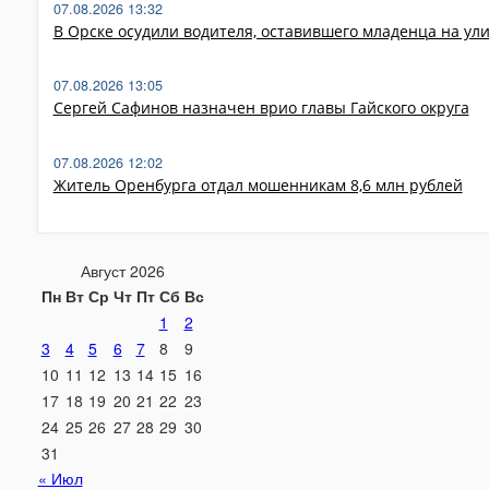
07.08.2026 13:32
В Орске осудили водителя, оставившего младенца на ул
07.08.2026 13:05
Сергей Сафинов назначен врио главы Гайского округа
07.08.2026 12:02
Житель Оренбурга отдал мошенникам 8,6 млн рублей
Август 2026
Пн
Вт
Ср
Чт
Пт
Сб
Вс
1
2
3
4
5
6
7
8
9
10
11
12
13
14
15
16
17
18
19
20
21
22
23
24
25
26
27
28
29
30
31
« Июл