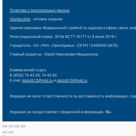
Политика о персональных данных
Orenburzhie
- сетевое издание
Зарегистрировано Федеральной службой по надзору в сфере связи, ин
Регистрационный номер: ЭЛ № ФС77-76177 от 8 июля 2019 г.
Учредитель - АО «РИА «Оренбуржье» (ОГРН 1245600012679).
Главный редактор - Юрий Николаевич Мещанинов.
Коммерческий отдел:
8 (3532) 74-43-26, 74-43-90
E-mail:
gazorb12@mail.ru
и
gazorb10@mail.ru
Редакция не несет ответственности за достоверность информации, сод
Редакция не предоставляет справочной информации.
16+