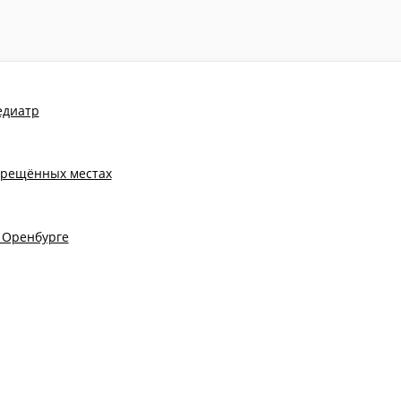
едиатр
апрещённых местах
 Оренбурге