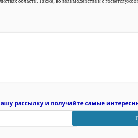
йствах области. Также, во взаимодействии с госветслужбо
нашу рассылку и
получайте самые интересн