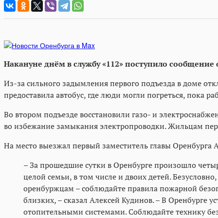
Накануне днём в службу «112» поступило сообщение 
Из-за сильного задымления первого подъезда в доме отк
предоставила автобус, где люди могли погреться, пока р
Во втором подъезде восстановили газо- и электроснабж
во избежание замыкания электропроводки. Жильцам перв
На место выезжал первый заместитель главы Оренбурга А
– За прошедшие сутки в Оренбурге произошло четыр
целой семьи, в том числе и двоих детей. Безусловн
оренбуржцам – соблюдайте правила пожарной безопа
близких, – сказал Алексей Кудинов. – В Оренбурге
отопительными системами. Соблюдайте технику без