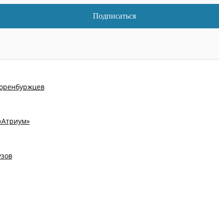
 оренбуржцев
«Атриум»
узов