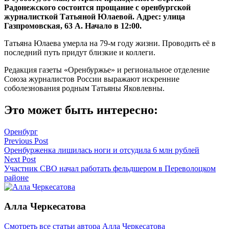
Радонежского состоится прощание с оренбургской
журналисткой Татьяной Юлаевой. Адрес: улица
Газпромовская, 63 А. Начало в 12:00.
Татьяна Юлаева умерла на 79-м году жизни. Проводить её в
последний путь придут близкие и коллеги.
Редакция газеты «Оренбуржье» и региональное отделение
Союза журналистов России выражают искренние
соболезнования родным Татьяны Яковлевны.
Это может быть интересно:
Оренбург
Навигация
Previous Post
Оренбурженка лишилась ноги и отсудила 6 млн рублей
по
Next Post
записям
Участник СВО начал работать фельдшером в Переволоцком
районе
Алла Черкесатова
Смотреть все статьи автора Алла Черкесатова