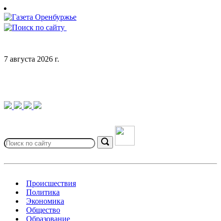
Skip
to
content
7 августа 2026 г.
Search
for:
Search
Происшествия
Политика
Экономика
Общество
Образование