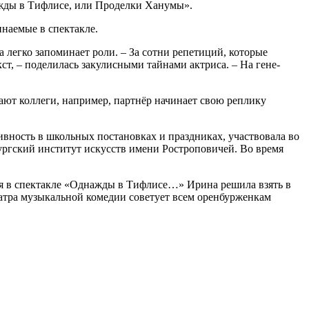
ажды в Тифлисе, или Проделки Ханумы».
инаемые в спектакле.
а легко запоминает роли. – За сотни репетиций, которые
кст, – поделилась закулисными тайнами актриса. – На гене­
учают коллеги, например, партнёр начинает свою реплику
тивность в школьных постановках и праздниках, участвовала во
бургский институт искусств имени Ростроповичей. Во время
ия в спектакле «Однажды в Тифлисе…» Ирина решила взять в
театра музыкальной комедии советует всем оренбурженкам