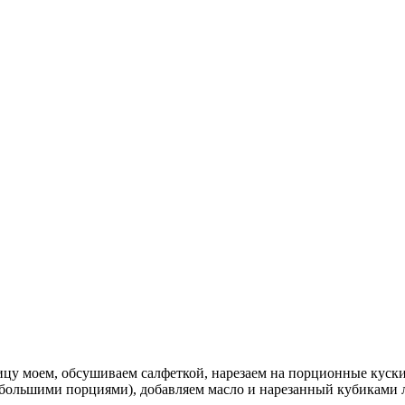
рицу моем, обсушиваем салфеткой, нарезаем на порционные куск
большими пор­циями), добавляем масло и нарезанный кубиками 