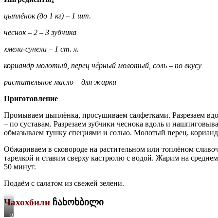
цыплёнок (до 1 кг) – 1 шт.
чеснок – 2 – 3 зубчика
хмели-сунели – 1 ст. л.
кориандр молотый, перец чёрный мо­лотый, соль – по вкусу
растительное масло – для жарки
Приготовление
Промываем цыплёнка, просуши­ваем салфетками. Разрезаем вдоль
– по суставам. Разрезаем зубчики чеснока вдоль и на­шпиговыва
обмазываем тушку спец­иями и солью. Молотый перец, корианд
Обжариваем в сковороде на расти­тельном или топлёном сливочн
тарел­кой и ставим сверху кастрюлю с водой. Жарим на среднем
50 минут.
Подаём с салатом из свежей зелени.
Чахохбили
ჩახოხბილი
Чахохбили