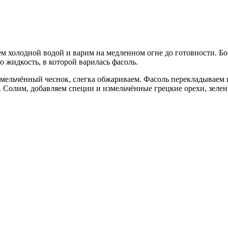
ем холодной водой и варим на медленном огне до готовности. Б
жидкость, в ко­торой варилась фасоль.
змельчённый чеснок, слегка обжариваем. Фасоль перекладываем 
Солим, добавляем специи и измельчённые грецкие орехи, зелень