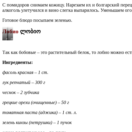
С помидоров снимаем кожицу. Наре­заем их и болгарский пере
алкоголь улету­чился и вино слегка выпарилось. Умень­шаем о
Готовое блюдо посыпаем зеленью.
Лобио
ლობიო
Лобио
Лобио
Так как бобовые – это растительный белок, то лобио можно есть
Ингредиенты:
фасоль красная – 1 ст.
лук репчатый – 300 г
чеснок – 2 зубчика
грецкие орехи (очищенные) – 50 г
томатная паста (аджика) – 1 ст. л.
зелень кинзы (петрушки) – 1 пучок