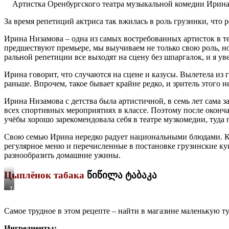
Артистка Оренбургского театра му­зыкальной комедии Ирин
За время репетиций актриса так вжилась в роль грузинки, что
Ирина Низамова – одна из самых вос­требованных артисток в теа
предшеству­ют премьере, мы выучиваем не только свою роль, но
ральной репетиции все выходят на сцену без шпаргалок, и я уве
Ирина говорит, что случаются на сцене и казусы. Вылетела из 
раньше. Впрочем, такое бывает крайне редко, и зритель этого не
Ирина Низамова с детства была ар­тистичной, в семь лет сама 
всех спор­тивных мероприятиях в классе. Поэтому после окон
учёбы хорошо зарекомендовала себя в театре музкомедии, туда 
Свою семью Ирина нередко радует националь­ными блюдами. Ка
регулярное меню и пере­численные в постановке грузинские ку
разнообразить домашние ужины.
Цыплёнок табака
წიწილა ტაბაკა
Табака
Самое трудное в этом рецепте – найти в магазине маленькую 
Ингредиенты
: