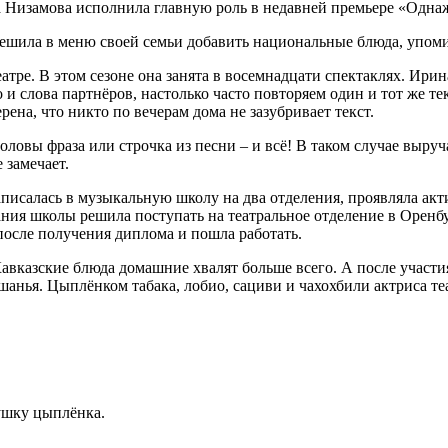
а Низамова исполнила главную роль в недавней пре­мьере «Одн
 решила в меню своей семьи добавить националь­ные блюда, упом
тре. В этом сезоне она занята в восемнадцати спек­таклях. Ирин
 и слова партнёров, настолько часто повторяем один и тот же те
рена, что никто по вечерам дома не зазубривает текст.
головы фраза или строчка из песни – и всё! В таком случае выр
 замечает.
записалась в музыкальную школу на два отделения, про­являла ак
чания школы решила поступать на театральное отделение в Орен
после полу­чения диплома и пошла работать.
вказские блюда домаш­ние хвалят больше всего. А после участ
­шанья. Цыплёнком табака, лобио, сациви и чахохбили актриса 
тушку цыплёнка.