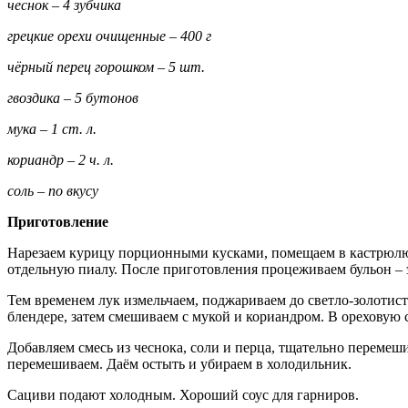
чеснок – 4 зубчика
грецкие орехи очищенные – 400 г
чёрный перец горошком – 5 шт.
гвоздика – 5 бутонов
мука – 1 ст. л.
кориандр – 2 ч. л.
соль – по вкусу
Приготовление
Нарезаем курицу порционными ку­сками, помещаем в кастрюлю, 
отдель­ную пиалу. После приготовления проце­живаем бульон – э
Тем временем лук измельчаем, под­жариваем до светло-золотист
блендере, затем смешиваем с му­кой и кориандром. В ореховую
Добавляем смесь из чеснока, соли и перца, тщательно перемеш
перемешиваем. Даём остыть и уби­раем в холодильник.
Сациви подают холодным. Хороший соус для гарниров.