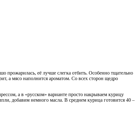
шо про­жарилась, её лучше слегка отбить. Особенно тщательно
орит, а мясо наполнится ароматом. Со всех сторон щедро
рессом, а в «русском» ва­рианте просто накрываем курицу
ипли, добавим немного масла. В среднем курица готовится 40 –