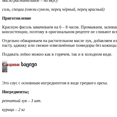
масло растительное – по вкусу
соль, специи (хмели-сунели, перец чёр­ный, перец красный)
Приготовление
Красную фасоль замачиваем на 6 – 8 часов. Промываем, залива
консистенции, поэтому в оригинальном рецепте не сливают всю 
Отдельно обжариваем на раститель­ном масле лук, добавляем и
пасту, аджику или свежие измельчённые помидоры без кожицы. 
Подавать лобио можно как в горячем, так и в холодном виде.
Сациви
საცივი
Сациви
Это соус с основным ингредиентом в виде грецкого ореха.
Ингредиенты
:
репчатый лук – 3 шт.
курица – 2 кг