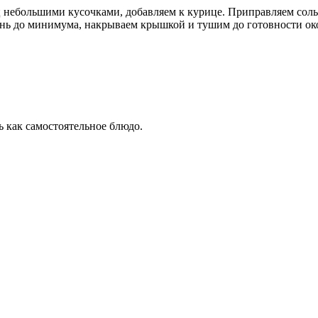
ц небольшими кусочками, добавляем к курице. Приправ­ляем сол
гонь до минимума, накрываем крышкой и тушим до готовности ок
 как самосто­ятельное блюдо.