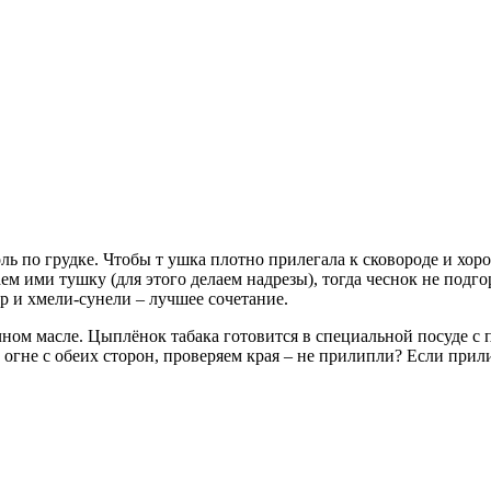
 по грудке. Чтобы т ушка плотно при­легала к сковороде и хоро
ем ими тушку (для этого де­лаем надрезы), тогда чеснок не подг
р и хмели-сунели – лучшее сочетание.
ом масле. Цыплёнок табака готовится в специаль­ной посуде с п
 огне с обеих сторон, проверяем края – не прилипли? Если прил