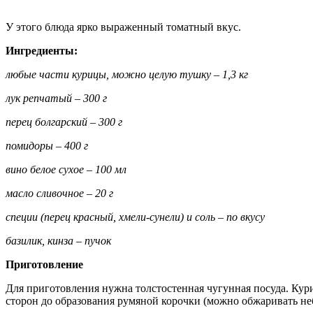
У этого блюда ярко выраженный то­матный вкус.
Ингредиенты:
любые части курицы, можно целую тушку – 1,3 кг
лук репчатый – 300 г
перец болгарский – 300 г
помидоры – 400 г
вино белое сухое – 100 мл
масло сливочное – 20 г
специи (перец красный, хмели-сунели) и соль – по вкусу
базилик, кинза – пучок
Приготовление
Для приготовления нужна толсто­стенная чугунная посуда. Ку
сторон до образования румяной корочки (можно обжаривать не