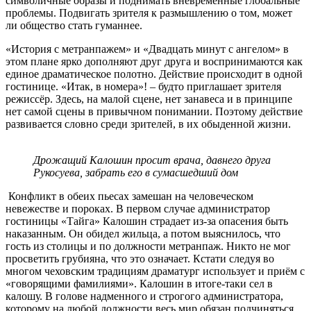
символичные образы и поднимать вневременные глобальные
проблемы. Подвигать зрителя к размышлению о том, может
ли общество стать гуманнее.
«История с метранпажем» и «Двадцать минут с ангелом» в
этом плане ярко дополняют друг друга и воспринимаются как
единое драматическое полотно. Действие происходит в одной
гостинице. «Итак, в номера»! – будто приглашает зрителя
режиссёр. Здесь, на малой сцене, нет занавеса и в принципе
нет самой сцены в привычном понимании. Поэтому действие
развивается словно среди зрителей, в их обыденной жизни.
Дрожащий Калошин просит врача, давнего друга
Рукосуева, забрать его в сумасшедший дом
Конфликт в обеих пьесах замешан на человеческом
невежестве и пороках. В первом случае администратор
гостиницы «Тайга» Калошин страдает из-за опасения быть
наказанным. Он обидел жильца, а потом выяснилось, что
гость из столицы и по должности метранпаж. Никто не мог
просветить грубияна, что это означает. Кстати следуя во
многом чеховским традициям драматург использует и приём с
«говорящими фамилиями». Калошин в итоге-таки сел в
калошу. В голове надменного и строгого администратора,
которому на любой должности весь мир обязан подчиняться