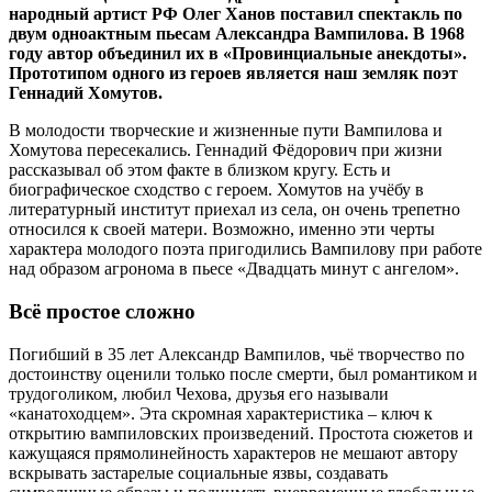
народный артист РФ Олег Ханов поставил спектакль по
двум одноактным пьесам Александра Вампилова. В 1968
году автор объединил их в «Провинциальные анекдоты».
Прототипом одного из героев является наш земляк поэт
Геннадий Хомутов.
В молодости творческие и жизненные пути Вампилова и
Хомутова пересекались. Геннадий Фёдорович при жизни
рассказывал об этом факте в близком кругу. Есть и
биографическое сходство с героем. Хомутов на учёбу в
литературный институт приехал из села, он очень трепетно
относился к своей матери. Возможно, именно эти черты
характера молодого поэта пригодились Вампилову при работе
над образом агронома в пьесе «Двадцать минут с ангелом».
Всё простое сложно
Погибший в 35 лет Александр Вампилов, чьё творчество по
достоинству оценили только после смерти, был романтиком и
трудоголиком, любил Чехова, друзья его называли
«канатоходцем». Эта скромная характеристика – ключ к
открытию вампиловских произведений. Простота сюжетов и
кажущаяся прямолинейность характеров не мешают автору
вскрывать застарелые социальные язвы, создавать