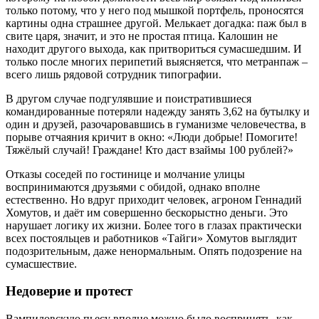
только потому, что у него под мышкой портфель, проносятся
картины одна страшнее другой. Мелькает догадка: паж был в
свите царя, значит, и это не простая птица. Калошин не
находит другого выхода, как притвориться сумасшедшим. И
только после многих перипетий выясняется, что метранпаж –
всего лишь рядовой сотрудник типографии.
В другом случае подгулявшие и поистратившиеся
командированные потеряли надежду занять 3,62 на бутылку и
один и друзей, разочаровавшись в гуманизме человечества, в
порыве отчаяния кричит в окно: «Люди добрые! Помогите!
Тяжёлый случай! Граждане! Кто даст взаймы 100 рублей?»
Отказы соседей по гостинице и молчание улицы
воспринимаются друзьями с обидой, однако вполне
естественно. Но вдруг приходит человек, агроном Геннадий
Хомутов, и даёт им совершенно бескорыстно деньги. Это
нарушает логику их жизни. Более того в глазах практически
всех постояльцев и работников «Тайги» Хомутов выглядит
подозрительным, даже ненормальным. Опять подозрение на
сумасшествие.
Недоверие и протест
Вампиловскую пьесу вполне можно было воспринять, как