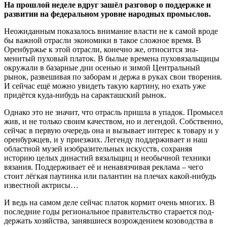
На прошлой неделе вдруг зашёл разговор о поддержке и
развитии на федеральном уровне народных промыс­лов.
Неожиданным показалось внимание власти не к самой вроде
бы важной отрасли эко­номики в такое сложное время. В
Оренбуржье к этой отрасли, конечно же, относится зна­
менитый пуховый платок. В былые времена пуховязальщи­цы
окружали в базарные дни осенью и зимой Центральный
рынок, развешивая по заборам и держа в руках свои творения.
И сейчас ещё можно увидеть такую картину, но ехать уже
придётся куда-нибудь на са­ракташский рынок.
Однако это не значит, что отрасль пришла в упадок. Промысел
жив, и не только своим качеством, но и легендой. Собственно,
сейчас в первую очередь она и вы­зывает интерес к товару и у
оренбуржцев, и у приезжих. Легенду поддерживает и наш
областной музей изобрази­тельных искусств, сохраняя
историю целых династий вя­зальщиц и необычной техники
вязания. Поддерживает её и ненавязчивая реклама – чего
стоит лёгкая паутинка или па­лантин на плечах какой-нибудь
известной актрисы…
И ведь на самом деле сейчас платок кормит очень многих. В
последние годы региональное правительство старается под­
держать хозяйства, занявшие­ся возрождением козоводства в