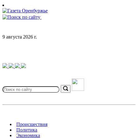
Skip
to
content
9 августа 2026 г.
Search
for:
Search
Происшествия
Политика
Экономика