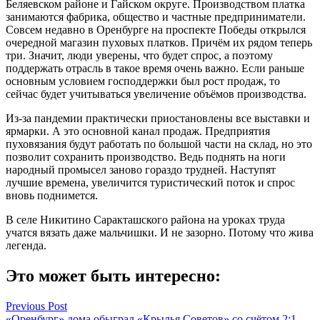
Беляевском районе и Гай­ском округе. Производством платка
занимаются фабрика, общество и частные предпри­ниматели.
Совсем недавно в Оренбурге на проспекте Побе­ды открылся
очередной мага­зин пуховых платков. Причём их рядом теперь
три. Значит, люди уверены, что будет спрос, а поэтому
поддержать отрасль в такое время очень важно. Если раньше
основным усло­вием господдержки был рост продаж, то
сейчас будет учи­тываться увеличение объёмов производства.
Из-за пандемии практи­чески приостановлены все выставки и
ярмарки. А это основной канал продаж. Пред­приятия
пуховязания будут работать по большой части на склад, но это
позволит со­хранить производство. Ведь поднять на ноги
народный промысел заново гораздо труд­ней. Наступят
лучшие времена, увеличится туристический по­ток и спрос
вновь поднимется.
В селе Никитино Саракташ­ского района на уроках труда
учатся вязать даже мальчишки. И не зазорно. Потому что жива
легенда.
Это может быть интересно:
Навигация
Previous Post
«Оренбург» дома обыграл «Крылья Советов» со счётом 2:1