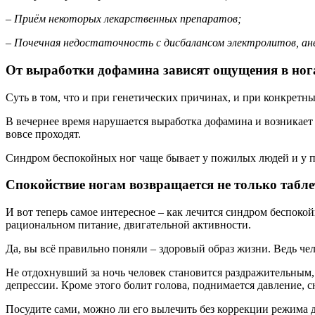
– Приём некоторых лекарственных препаратов;
– Почечная недостаточность с дисбалансом электролитов, ан
От выработки дофамина зависят ощущения в ног
Суть в том, что и при генетических причинах, и при конкретн
В вечернее время нарушается выработка дофамина и возникает
вовсе проходят.
Синдром беспокойных ног чаще бывает у пожилых людей и у пац
Спокойствие ногам возвращается не только табл
И вот теперь самое интересное – как лечится синдром беспокойн
рациональном питание, двигательной активности.
Да, вы всё правильно поняли – здоровый образ жизни. Ведь че
Не отдохнувший за ночь человек становится раздражительным,
депрессии. Кроме этого болит голова, поднимается давление, 
Посудите сами, можно ли его вылечить без коррекции режима дн