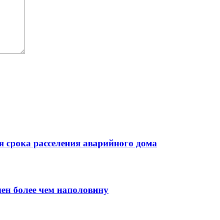
 срока расселения аварийного дома
нен более чем наполовину