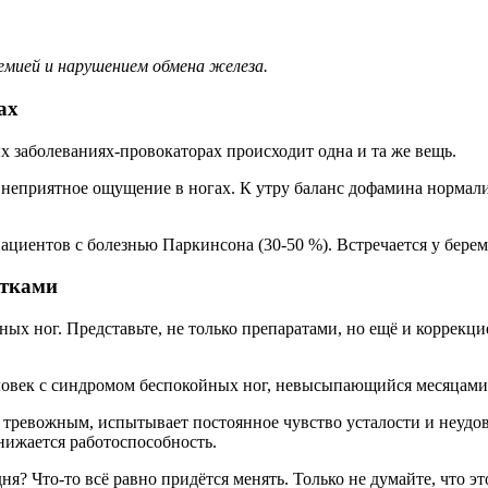
емией и нарушением обмена железа.
ах
ых заболеваниях-провокаторах происходит одна и та же вещь.
 неприятное ощущение в ногах. К утру баланс дофамина нормали
иентов с болезнью Паркинсона (30-50 %). Встречается у береме
етками
ых ног. Представьте, не только препаратами, но ещё и коррекцие
ловек с синдромом беспокойных ног, невысыпающийся месяцами и
 тревожным, испытывает постоянное чувство усталости и неудо
снижается работоспособность.
я? Что-то всё равно придётся менять. Только не думайте, что эт