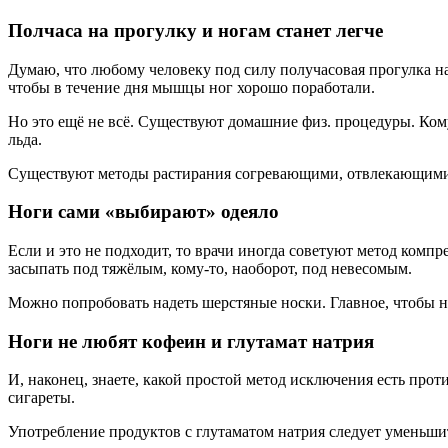
Полчаса на прогулку и ногам станет легче
Думаю, что любому человеку под силу получасовая прогулка на
чтобы в течение дня мышцы ног хорошо поработали.
Но это ещё не всё. Существуют домашние физ. процедуры. Ко
льда.
Существуют методы растирания согревающими, отвлекающими м
Ноги сами «выбирают» одеяло
Если и это не подходит, то врачи иногда советуют метод комп
засыпать под тяжёлым, кому-то, наоборот, под невесомым.
Можно попробовать надеть шерстяные носки. Главное, чтобы 
Ноги не любят кофеин и глутамат натрия
И, наконец, знаете, какой простой метод исключения есть прот
сигареты.
Употребление продуктов с глутаматом натрия следует уменьшит