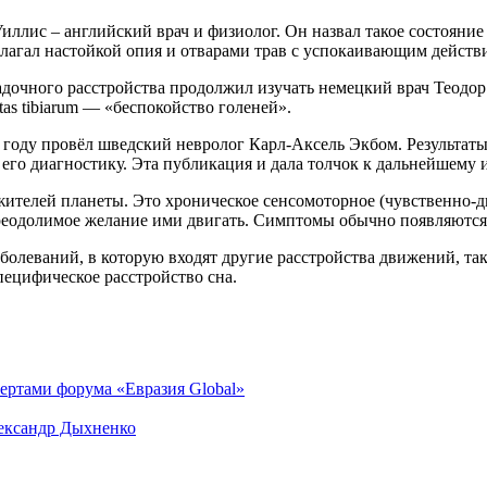
иллис – английский врач и физиолог. Он назвал такое состоян
длагал настойкой опия и отварами трав с успокаивающим действ
адочного расстройства продолжил изучать немецкий врач Теодо
tas tibiarum — «беспокойство голеней».
 году провёл шведский невролог Карл-Аксель Экбом. Результаты
 его диагностику. Эта публикация и дала толчок к дальнейшему
жителей планеты. Это хроническое сенсомоторное (чувственно-д
реодолимое желание ими двигать. Симптомы обычно появляются 
болеваний, в которую входят другие расстройства движений, та
ецифическое расстройство сна.
ертами форума «Евразия Global»
лександр Дыхненко