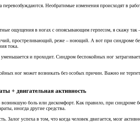
га перевозбуждаются. Необратимые изменения происходят в рабо
ятные ощущения в ногах с опоясывающим герпесом, я скажу так –
гучий, простреливающий, реже – ноющий. А вот при синдроме б
ия тока.
 уменьшается и проходит. Синдром беспокойных ног затрагивает
ойных ног может возникать без особых причин. Важно не терпеть
аты + двигательная активность
то возникшую боль или дискомфорт. Как правило, при синдроме
раты, иногда другие средства.
ь. Залог успеха в том, что когда человек двигается, мозг акти