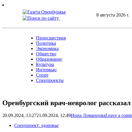
Skip
to
8 августа 2026 г.
content
Происшествия
Политика
Экономика
Общество
Образование
Культура
Интервью
Спорт
Спецпроекты
Оренбургский врач-невролог рассказал
20.09.2024, 13:27
21.09.2024, 12:49
Инна Ломанцова
Leave a comm
Спецпроект: здоровье