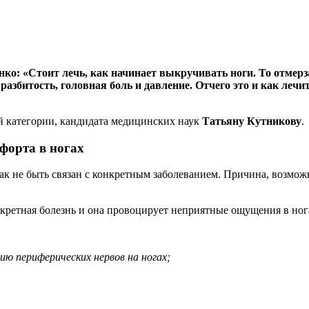
о: «Стоит лечь, как начинает выкручивать ноги. То отмерза
 разбитость, головная боль и давление. Отчего это и как ле
й категории, кандидата медицинских наук
Татьяну Кутникову
.
форта в ногах
к не быть связан с конкретным заболеванием. Причина, возможн
кретная болезнь и она провоцирует неприятные ощущения в нога
ию периферических нервов на ногах;