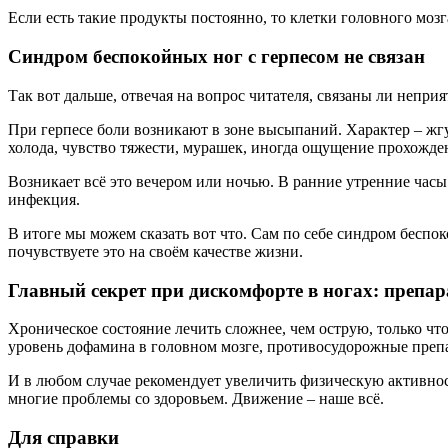
Если есть такие продукты постоянно, то клетки головного моз
Синдром беспокойных ног с герпесом не связан
Так вот дальше, отвечая на вопрос читателя, связаны ли непри
При герпесе боли возникают в зоне высыпаний. Характер – ж
холода, чувство тяжести, мурашек, иногда ощущение прохожден
Возникает всё это вечером или ночью. В ранние утренние часы
инфекция.
В итоге мы можем сказать вот что. Сам по себе синдром беспок
почувствуете это на своём качестве жизни.
Главный секрет при дискомфорте в ногах: препар
Хроническое состояние лечить сложнее, чем острую, только ч
уровень дофамина в головном мозге, противосудорожные препа
И в любом случае рекомендует увеличить физическую активност
многие проблемы со здоровьем. Движение – наше всё.
Для справки