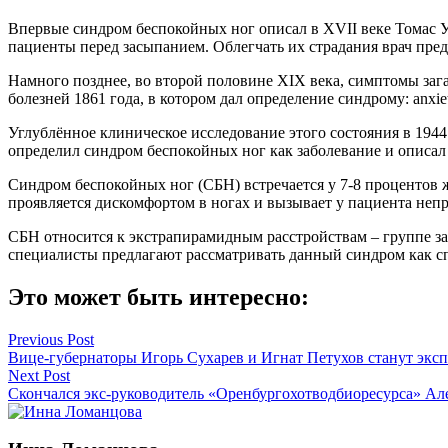
Впервые синдром беспокойных ног описал в XVII веке Томас У
пациенты перед засыпанием. Облегчать их страдания врач пре
Намного позднее, во второй половине XIX века, симптомы заг
болезней 1861 года, в котором дал определение синдрому: anxie
Углублённое клиническое исследование этого состояния в 1944
определил синдром беспокойных ног как заболевание и описал
Синдром беспокойных ног (СБН) встречается у 7-8 процентов 
проявляется дискомфортом в ногах и вызывает у пациента неп
СБН относится к экстрапирамидным расстройствам – группе за
специалисты предлагают рассматривать данный синдром как сп
Это может быть интересно:
Навигация
Previous Post
Вице-губернаторы Игорь Сухарев и Игнат Петухов станут эксп
по
Next Post
записям
Скончался экс-руководитель «Оренбургохотводбиоресурса» А