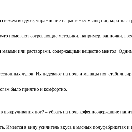
 свежем воздухе, упражнение на растяжку мышц ног, короткая тр
му-то помогают согревающие методики, например, ванночки, гр
азями или растворами, содержащими вещество ментол. Одним сл
рессионных чулок. Их надевают на ночь и мышцы ног стабилизиру
ногам было приятно и комфортно.
ив выкручивания ног? – убрать на ночь кофеинсодержащие напитк
ь. Имеется в виду усилитель вкуса в мясных полуфабрикатах и к