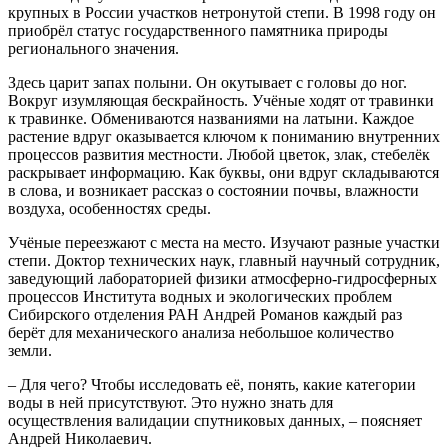
крупных в России участков нетронутой степи. В 1998 году он
приобрёл статус государственного памятника природы
регионального значения.
Здесь царит запах полыни. Он окутывает с головы до ног.
Вокруг изумляющая бескрайность. Учёные ходят от травинки
к травинке. Обмениваются названиями на латыни. Каждое
растение вдруг оказывается ключом к пониманию внутренних
процессов развития местности. Любой цветок, злак, стебелёк
раскрывает информацию. Как буквы, они вдруг складываются
в слова, и возникает рассказ о состоянии почвы, влажности
воздуха, особенностях среды.
Учёные переезжают с места на место. Изучают разные участки
степи. Доктор технических наук, главный научный сотрудник,
заведующий лабораторией физики атмосферно-гидросферных
процессов Института водных и экологических проблем
Сибирского отделения РАН Андрей Романов каждый раз
берёт для механического анализа небольшое количество
земли.
– Для чего? Чтобы исследовать её, понять, какие категории
воды в ней присутствуют. Это нужно знать для
осуществления валидации спутниковых данных, – поясняет
Андрей Николаевич.