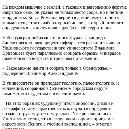
На каждом мешочке с землёй, а таковых к завершению форума
набралось семь, он указал не только место сбора, но и чёткие
координаты. Когда Романов вернётся домой, ему останется
только осуществить лабораторный анализ, который позволит
определить влажность почвы для большой территории.
Наблюдая разнообразие степного Зауралья, кандидат
биологических наук, доцент кафедры географии и экологии
Ульяновского государственного университета Владимир
Кривошеев будет параллельно собирать образцы минералов
палеозойского возраста и триасовых отложений.
– Такое можно найти и собрать только в Оренбуржье, –
подчеркнёт Владимир Александрович.
В университете он преподаёт геологию, палеонтологию, и
коллекция, собранная в Ясненском городском округе,
поможет его студентам в изучении науки.
– На этих образцах будущие учителя биологии, химии и
географии станут практиковаться, научатся определять
возраст, структуру, текстуру, класс. Уже договорились с
Институтом степи, что в следующем году мы приедем в
окрестности Ясного с учебной экспедицией, – отметил