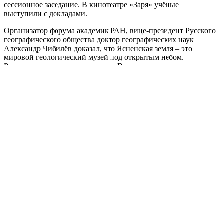
сессионное заседание. В кинотеатре «Заря» учёные
выступили с докладами.
Организатор форума академик РАН, вице-президент Русского
географического общества доктор географических наук
Александр Чибилёв доказал, что Ясненская земля – это
мировой геологический музей под открытым небом.
Рассказал о семи чудесах округа. В числе прочего отметил,
что главным геологическим символом края является
Киембаевский асбестовый карьер.
– Можно утверждать, что месторождение хризотил-асбеста в
начале 60-х годов прошлого века дала жизнь городу Ясному, –
сделал акцент Александр Александрович.
Тут примечательно и то, что эта выездная сессия учёных
родилась отчасти благодаря этим ископаемым, потому как
один из главных её организаторов – АО «Оренбургские
минералы». Только сами ресурсы бесполезны без людей. И
одно их наличие ничего не способно сделать без человеческой
воли, знаний и страсти преобразовывать мир к лучшему.
Генеральный директор «Оренбургских минералов» Андрей
Гольм заявил, что идея пригласить на ясненскую землю
учёных возникла у него неслучайно.