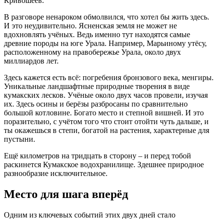
Кривошеев.
В разговоре ненароком обмолвился, что хотел бы жить здесь.
И это неудивительно. Ясненская земля не может не
вдохновлять учёных. Ведь именно тут находятся самые
древние породы на юге Урала. Например, Марьиному утёсу,
расположенному на правобережье Урала, около двух
миллиардов лет.
Здесь кажется есть всё: погребения бронзового века, менгиры.
Уникальные ландшафтные природные творения в виде
кумакских лесков. Учёные около двух часов провели, изучая
их. Здесь осины и берёзы разбросаны по сравнительно
большой котловине. Богато место и степной вишней. И это
поразительно, с учётом того что стоит отойти чуть дальше, и
ты окажешься в степи, богатой на растения, характерные для
пустыни.
Ещё километров на тридцать в сторону – и перед тобой
раскинется Кумакское водохранилище. Здешнее природное
разнообразие исключительное.
Место для шага вперёд
Одним из ключевых событий этих двух дней стало