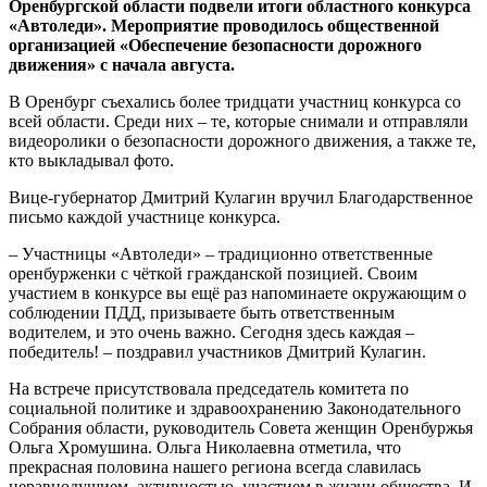
Оренбургской области подвели итоги областного конкурса
«Автоледи». Мероприятие проводилось общественной
организацией «Обеспечение безопасности дорожного
движения» с начала августа.
В Оренбург съехались более тридцати участниц конкурса со
всей области. Среди них – те, которые снимали и отправляли
видеоролики о безопасности дорожного движения, а также те,
кто выкладывал фото.
Вице-губернатор Дмитрий Кулагин вручил Благодарственное
письмо каждой участнице конкурса.
– Участницы «Автоледи» – традиционно ответственные
оренбурженки с чёткой гражданской позицией. Своим
участием в конкурсе вы ещё раз напоминаете окружающим о
соблюдении ПДД, призываете быть ответственным
водителем, и это очень важно. Сегодня здесь каждая –
победитель! – поздравил участников Дмитрий Кулагин.
На встрече присутствовала председатель комитета по
социальной политике и здравоохранению Законодательного
Собрания области, руководитель Совета женщин Оренбуржья
Ольга Хромушина. Ольга Николаевна отметила, что
прекрасная половина нашего региона всегда славилась
неравнодушием, активностью, участием в жизни общества. И