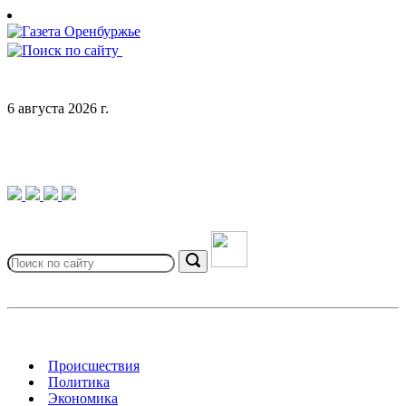
Skip
to
content
6 августа 2026 г.
Search
for:
Search
Происшествия
Политика
Экономика