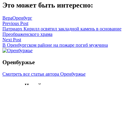
Это может быть интересно:
Вера
Оренбург
Навигация
Previous Post
Патриарх Кирилл освятил закладной камень в основание
по
Преображенского храма
записям
Next Post
В Оренбургском районе на пожаре погиб мужчина
Оренбуржье
Смотреть все статьи автора Оренбуржье
Читайте другие новости по теме:
Подпишитесь на нашу рассылку и
получайте
самые интересные новости недели
Email