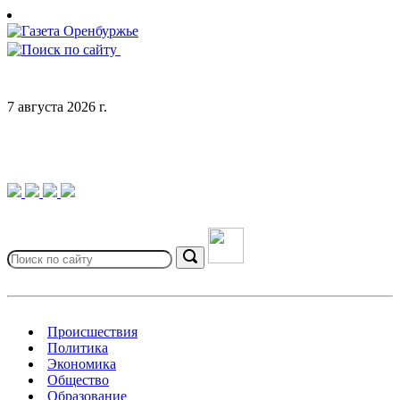
Skip
to
content
7 августа 2026 г.
Search
for:
Search
Происшествия
Политика
Экономика
Общество
Образование