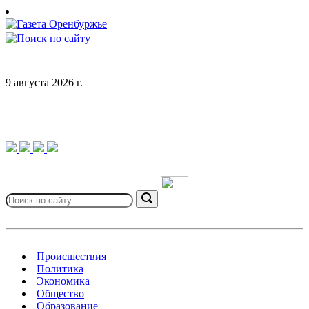
Skip
to
content
9 августа 2026 г.
Search
for:
Search
Происшествия
Политика
Экономика
Общество
Образование