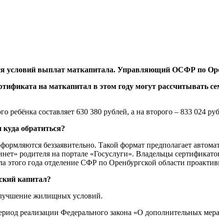
ся условий выплат маткапитала. Управляющий ОСФР по Оре
ртификата на маткапитал в этом году могут рассчитывать се
о ребёнка составляет 630 380 рублей, а на второго – 833 024 руб
 куда обратиться?
формляются беззаявительно. Такой формат предполагает автома
нет» родителя на портале «Госуслуги». Владельцы сертификатов
ла этого года отделение СФР по Оренбургской области проактив
нский капитал?
 улучшение жилищных условий.
 период реализации Федерального закона «О дополнительных ме