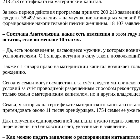
213 253 сертификата на материнский капитал.
За весь период действия программы принято 200 213 заявлени
средств. 58 492 заявления – на улучшение жилищных условий б
формирование накопительной пенсии женщины. 18 107 заявлени
– Светлана Анатольевна, какие есть изменения в этом году
остаток, если он меньше 10 тысяч.
– Да, есть нововведение, касающееся мужчин, у которых возн
усыновителями. С 1 января вступил в силу закон, позволяющий
Также с 1 января право на материнский капитал возникает то
рождению.
Сегодня семьи могут осуществить за счёт средств материнско
условий за счёт проводимой разрешённым способом реконструк
только семьи с материнским капиталом, но и других владельцев
Семьи, у которых на сертификате материнского капитала остал
претендовать около 11 тысяч оренбуржцев, 1754 семьи её уже 
Для получения единовременной выплаты нужно подать заявлен
перечислены на банковский счёт, указанный в заявлении.
– Как можно подать заявление о распоряжении маткапитал