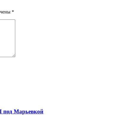
ечены
*
П под Марьевкой