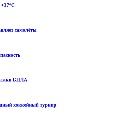
о +37°C
авляет самолёты
опасность
 атаки БПЛА
одный хоккейный турнир