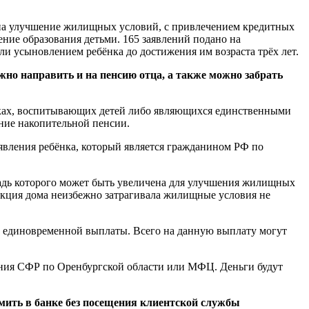
– на улучшение жилищных условий, с привлечением кредитных
ение образования детьми. 165 заявлений подано на
и усыновлением ребёнка до достижения им возраста трёх лет.
жно направить и на пенсию отца, а также можно забрать
ночках, воспитывающих детей либо являющихся единственными
ание накопительной пенсии.
оявления ребёнка, который является гражданином РФ по
щадь которого может быть увеличена для улучшения жилищных
укция дома неизбежно затрагивала жилищные условия не
иде единовременной выплаты. Всего на данную выплату могут
ения СФР по Оренбургской области или МФЦ. Деньги будут
мить в банке без посещения клиентской службы