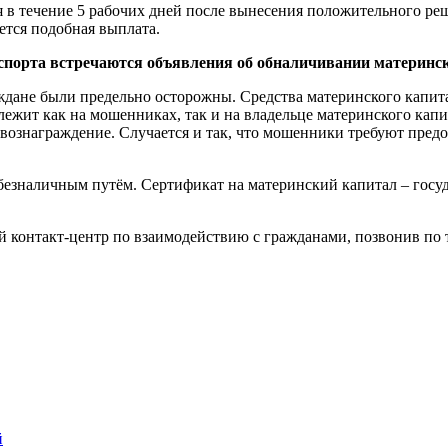
я в течение 5 рабочих дней после вынесения положительного р
ется подобная выплата.
нспорта встречаются объявления об обналичивании материнск
раждане были предельно осторожны. Средства материнского капит
лежит как на мошенниках, так и на владельце материнского капи
ознаграждение. Случается и так, что мошенники требуют предос
безналичным путём. Сертификат на материнский капитал – госу
 контакт-центр по взаимодействию с гражданами, позвонив по т
й