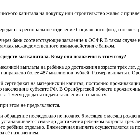
ринского капитала на покупку или строительство жилья с привлеч
передают в региональное отделение Социального фонда по элек
ь через банк соответствующее заявление в ОСФР. В таком случа
 рамках межведомственного взаимодействия с банком.
редств маткапитала. Кому они положены в этом году?
есячной выплаты на ребёнка до достижения возраста трёх лет, д
направлено более 487 миллионов рублей. Размер выплаты в Орен
й сертификат на материнский капитал, постоянно проживающие 
населения в субъекте РФ. В Оренбургской области прожиточный
я за 1 месяц до даты подачи заявления на выплату.
при этом не предъявляются.
и обращение последовало не позднее 6 месяцев с месяца рождени
 устанавливается семье до достижения ребёнком возраста трёх ле
го ребёнка отдельно. Ежемесячная выплата осуществляется за п
за её назначением.