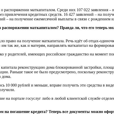
й о распоряжении маткапиталом. Среди них 107 022 заявления 
ез привлечения кредитных средств. 16 427 заявлений – на получ
й – на получение ежемесячной выплаты в связи с рождением ил
 в распоряжении маткапиталом? Правда ли, что его теперь мо
икло право на получение маткапитала. Речь идёт об отцах-оди
 им так же, как и матерям, направлять маткапитал на формиров
лько у родителей, имеющих российское гражданство на момент п
го капитала реконструкцию дома блокированной застройки, пло
ции. Раньше такое не было предусмотрено, поскольку реконстр
 дома.
ось 10 000 рублей и меньше, вправе получить эти средства в в
получили.
ие на портале госуслуг либо в любой клиентской службе отдел
ом на погашение кредита? Теперь все документы можно офор