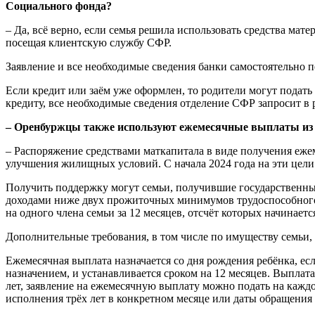
Социального фонда?
– Да, всё верно, если семья решила использовать средства мате
посещая клиентскую службу СФР.
Заявление и все необходимые сведения банки самостоятельно 
Если кредит или заём уже оформлен, то родители могут подат
кредиту, все необходимые сведения отделение СФР запросит в
– Оренбуржцы также используют ежемесячные выплаты из с
– Распоряжение средствами маткапитала в виде получения ежем
улучшения жилищных условий. С начала 2024 года на эти цели 
Получить поддержку могут семьи, получившие государственны
доходами ниже двух прожиточных минимумов трудоспособного 
на одного члена семьи за 12 месяцев, отсчёт которых начинаетс
Дополнительные требования, в том числе по имуществу семьи, 
Ежемесячная выплата назначается со дня рождения ребёнка, есл
назначением, и устанавливается сроком на 12 месяцев. Выплата
лет, заявление на ежемесячную выплату можно подать на каждо
исполнения трёх лет в конкретном месяце или даты обращения 