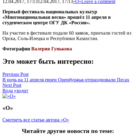
12.04.2017, 17:13
12.04.2017, 17:13
«О»
Leave a comment
Первый фестиваль национальных культур
«Многонациональная весна» прошёл 11 апреля в
студенческом центре ОГУ ДК «Россия».
На участие в фестивале подали 60 заявок, приехали гостей из
Орска, Соль-Илецка и Республики Казахстан.
Фотографии
Валерия Гунькова
Это может быть интересно:
Навигация
Previous Post
В ночь на 11 апреля евреи Оренбуржья отпраздновали Песах
по
Next Post
записям
Вода уходит
«О»
Смотреть все статьи автора «О»
Читайте другие новости по теме: