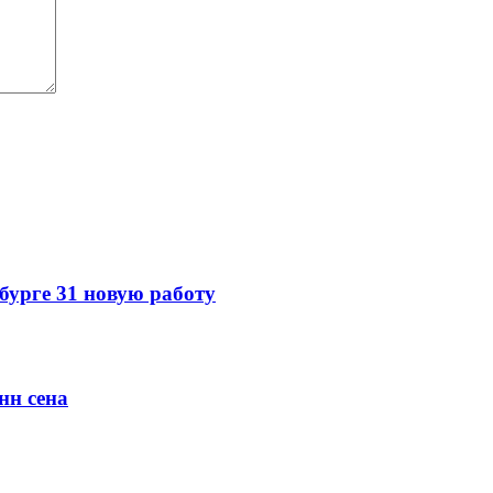
урге 31 новую работу
нн сена