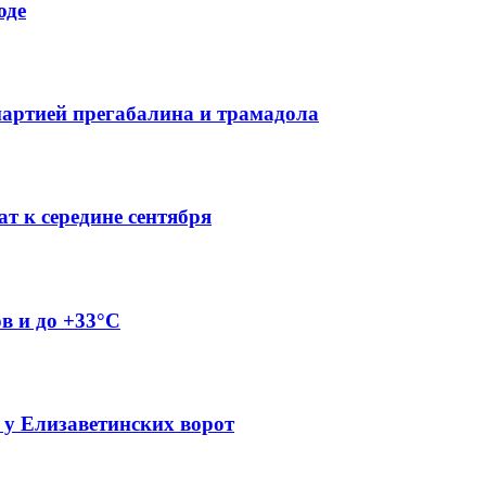
оде
партией прегабалина и трамадола
т к середине сентября
ов и до +33°C
 у Елизаветинских ворот