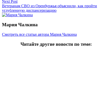
записям
Next Post
Ветеранам СВО из Оренбуржья объяснили, как пройти
углубленную диспансеризацию
Мария Чалкина
Смотреть все статьи автора Мария Чалкина
Читайте другие новости по теме:
Подпишитесь на нашу рассылку и
получайте
самые интересные новости недели
Email
адрес
*