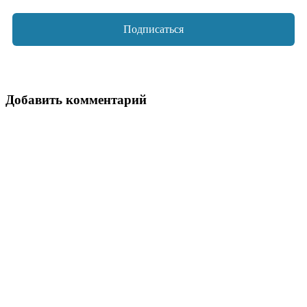
Добавить комментарий
Ваш адрес email не будет опубликован.
Обязательные поля
помечены
*
Комментарий
*
Имя
*
Email
*