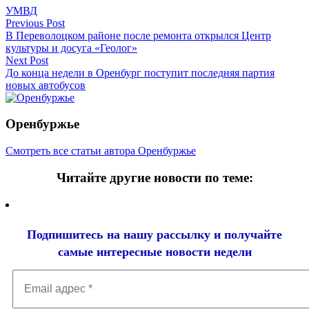
УМВД
Навигация
Previous Post
В Переволоцком районе после ремонта открылся Центр
по
культуры и досуга «Геолог»
записям
Next Post
До конца недели в Оренбург поступит последняя партия
новых автобусов
Оренбуржье
Смотреть все статьи автора Оренбуржье
Читайте другие новости по теме:
Подпишитесь на нашу рассылку и
получайте
самые интересные новости недели
Email
адрес
*