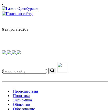
Skip
to
content
6 августа 2026 г.
Search
for:
Search
Происшествия
Политика
Экономика
Общество
Образование