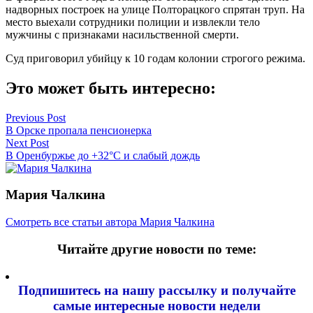
надворных построек на улице Полторацкого спрятан труп. На
место выехали сотрудники полиции и извлекли тело
мужчины с признаками насильственной смерти.
Суд приговорил убийцу к 10 годам колонии строгого режима.
Это может быть интересно:
Навигация
Previous Post
В Орске пропала пенсионерка
по
Next Post
записям
В Оренбуржье до +32°С и слабый дождь
Мария Чалкина
Смотреть все статьи автора Мария Чалкина
Читайте другие новости по теме:
Подпишитесь на нашу рассылку и
получайте
самые интересные новости недели