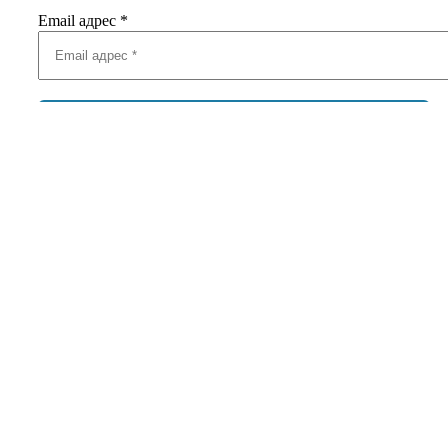
Email адрес
*
Добавить комментарий
Ваш адрес email не будет опубликован.
Обязательные поля
помечены
*
Комментарий
*