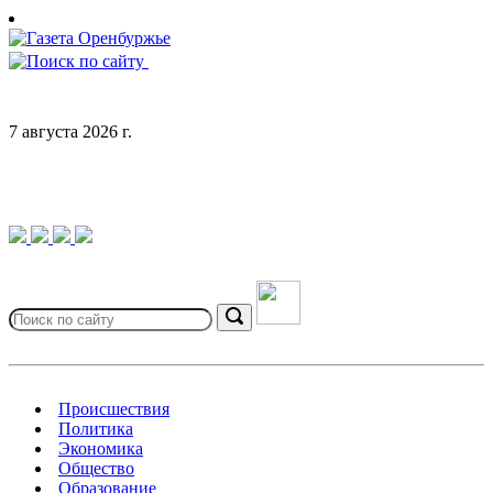
Skip
to
content
7 августа 2026 г.
Search
for:
Search
Происшествия
Политика
Экономика
Общество
Образование