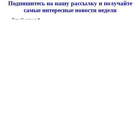
Подпишитесь на нашу рассылку и
получайте
самые интересные новости недели
Email адрес
*
Добавить комментарий
Ваш адрес email не будет опубликован.
Обязательные поля
помечены
*
Комментарий
*