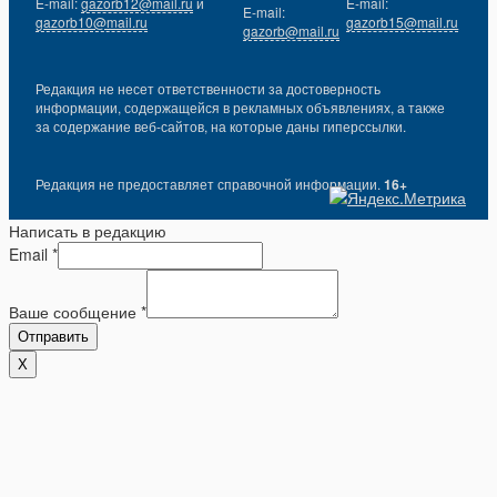
E-mail:
gazorb12@mail.ru
и
E-mail:
E-mail:
gazorb10@mail.ru
gazorb15@mail.ru
gazorb@mail.ru
Редакция не несет ответственности за достоверность
информации, содержащейся в рекламных объявлениях, а также
за содержание веб-сайтов, на которые даны гиперссылки.
Редакция не предоставляет справочной информации.
16+
Написать в редакцию
Email
*
Ваше сообщение
*
Отправить
X