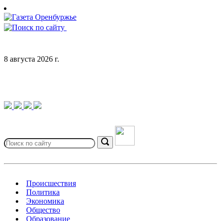
Skip
to
content
8 августа 2026 г.
Search
for:
Search
Происшествия
Политика
Экономика
Общество
Образование