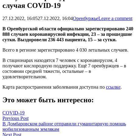
случая COVID-19
27.12.2022, 16:05
27.12.2022, 16:04
Оренбуржье
Leave a comment
В Оренбургской области официально зарегистрировано 240
888 случаев коронавирусной инфекции, 23 – за прошедшие
сутки. Выздоровели 236 443 пациента, 15 – за сутки.
Всего в регионе зарегистрировано 4 030 летальных случаев.
В стационарах находятся 7 человек с коронавирусом, 4
получают кислородную поддержку. Ещё 7 оренбуржцев – в
состоянии средней тяжести, остальные – в
удовлетворительном.
Карта распространения заболевания доступна по
ссылке
.
Это может быть интересно:
COVID-19
Навигация
Previous Post
В Домбаровском районе отправили гуманитарную помощь
по
мобилизованным землякам
записям
Next Post