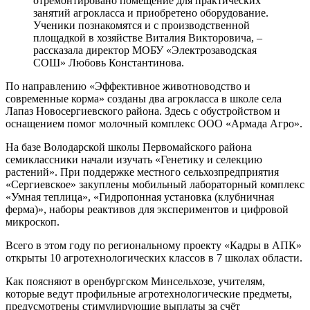
отремонтировано помещение для практических
занятий агрокласса и приобретено оборудование.
Ученики познакомятся и с производственной
площадкой в хозяйстве Виталия Викторовича, –
рассказала директор МОБУ «Электрозаводская
СОШ» Любовь Константинова.
По направлению «Эффективное животноводство и
современные корма» созданы два агрокласса в школе села
Лапаз Новосергиевского района. Здесь с обустройством и
оснащением помог молочный комплекс ООО «Армада Агро».
На базе Володарской школы Первомайского района
семиклассники начали изучать «Генетику и селекцию
растений». При поддержке местного сельхозпредприятия
«Сергиевское» закуплены мобильный лабораторный комплекс
«Умная теплица», «Гидропонная установка (клубничная
ферма)», наборы реактивов для экспериментов и цифровой
микроскоп.
Всего в этом году по региональному проекту «Кадры в АПК»
открыты 10 агротехнологических классов в 7 школах области.
Как поясняют в оренбургском Минсельхозе, учителям,
которые ведут профильные агротехнологические предметы,
предусмотрены стимулирующие выплаты за счёт