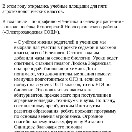
В этом году открылись учебные площадки для пяти
агротехнологических классов.
В том числе – по профилю «Генетика и селекция растений» –
в школе посёлка Ясногорский Новосергиевского района
(«Электрозаводская СОШ»).
– С учётом мнения родителей и учеников мы
выбрали для участия в проекте седьмой и восьмой
классы, всего 16 человек. С этого года им
добавили часы на освоение биологии. Уроки ведёт
опытный, сильный педагог Любовь Збаранская,
она преподаёт биологию и химию. Дети
понимают, что дополнительные знания помогут
им лучше подготовиться к ОГЭ и, если они
пойдут на ступень 10-11 классов, то и к ЕГЭ по
биологии. Это повысит их шансы как
абитуриентов, прежде всего при поступлении в
аграрные колледжи, техникумы и вузы. По плану,
составленному оренбургским Институтом
развития образования, ребята проходят программу
по основам ведения агробизнеса. Огромное
спасибо нашему земляку, фермеру Виталию
Одинцову, благодаря его помощи