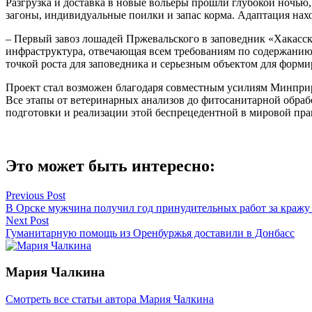
Разгрузка и доставка в новые вольеры прошли глубокой ночью,
загоны, индивидуальные поилки и запас корма. Адаптация на
– Первый завоз лошадей Пржевальского в заповедник «Хакасски
инфраструктура, отвечающая всем требованиям по содержанию
точкой роста для заповедника и серьезным объектом для фор
Проект стал возможен благодаря совместным усилиям Минприр
Все этапы от ветеринарных анализов до фитосанитарной обраб
подготовки и реализации этой беспрецедентной в мировой пр
Это может быть интересно:
Навигация
Previous Post
В Орске мужчина получил год принудительных работ за кражу 
по
Next Post
записям
Гуманитарную помощь из Оренбуржья доставили в Донбасс
Мария Чалкина
Смотреть все статьи автора Мария Чалкина