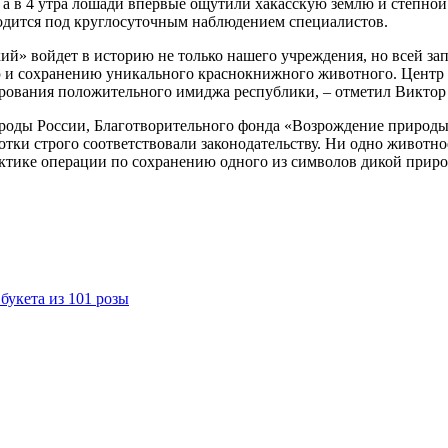
 а в 4 утра лошади впервые ощутили хакасскую землю и степной
ходится под круглосуточным наблюдением специалистов.
й» войдет в историю не только нашего учреждения, но всей зап
 и сохранению уникального краснокнижного животного. Центр 
мирования положительного имиджа республики, – отметил Викто
оды России, Благотворительного фонда «Возрождение природы»,
отки строго соответствовали законодательству. Ни одно животно
актике операции по сохранению одного из символов дикой прир
букета из 101 розы