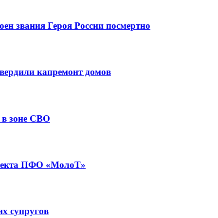
оен звания Героя России посмертно
вердили капремонт домов
 в зоне СВО
роекта ПФО «МолоТ»
их супругов