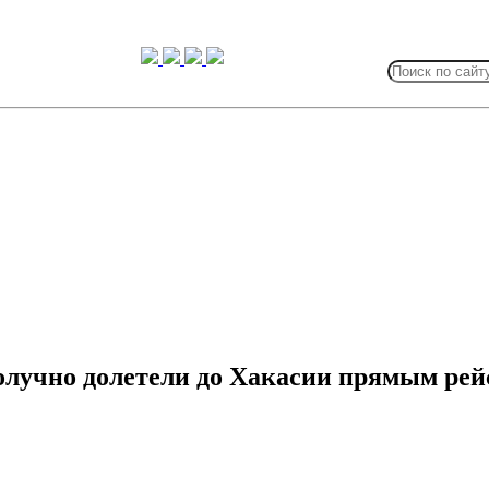
Search
for:
олучно долетели до Хакасии прямым рей