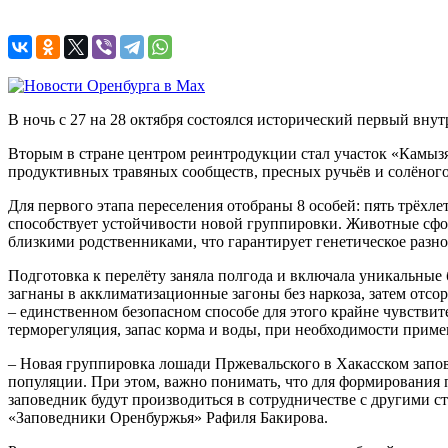
В ночь с 27 на 28 октября состоялся исторический первый вну
Вторым в стране центром реинтродукции стал участок «Камызя
продуктивных травяных сообществ, пресных ручьёв и солёного 
Для первого этапа переселения отобраны 8 особей: пять трёхл
способствует устойчивости новой группировки. Животные сфор
близкими родственниками, что гарантирует генетическое разно
Подготовка к перелёту заняла полгода и включала уникальны
загнаны в акклиматизационные загоны без наркоза, затем отс
– единственном безопасном способе для этого крайне чувстви
терморегуляция, запас корма и воды, при необходимости прим
– Новая группировка лошади Пржевальского в Хакасском запов
популяции. При этом, важно понимать, что для формирования
заповедник будут производиться в сотрудничестве с другими с
«Заповедники Оренбуржья» Рафиля Бакирова.