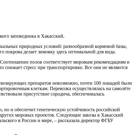
кого заповедника в Хакасский.
икальных природных условий: разнообразной кормовой базы,
о покрова делает зимовку здесь оптимальной для вида.
а. Соотношение полов соответствует мировым рекомендациям и
о снижает стресс при транспортировке. Все они не являются
билизирующих препаратов невозможно, почти 100 лошадей были
портировочным клеткам. Перевозка осуществлялась на самолёте
увствовали присутствие сородича, обеспечивалась
, но и обеспечит генетическую устойчивость российской
 других мировых проектов. Следующие завозы в Хакасский
льского в России и мире, – рассказала директор ФГБУ