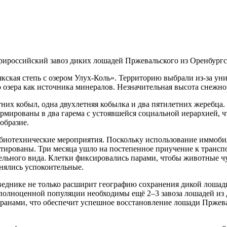
трироссийский завоз диких лошадей Пржевальского из Оренбургс
кская степь с озером Улух-Коль». Территорию выбрали из-за ун
озера как источника минералов. Незначительная высота снежног
етних кобыл, одна двухлетняя кобылка и два пятилетних жеребц
мированы в два гарема с устоявшейся социальной иерархией, чт
образие.
е биотехнические мероприятия. Поскольку использование иммо
ортированы. Три месяца ушло на постепенное приучение к транс
тельного вида. Клетки фиксировались парами, чтобы животные ч
енялись успокоительные.
еднике не только расширит географию сохранения дикой лошади
 полноценной популяции необходимы ещё 2–3 завоза лошадей из
транами, что обеспечит успешное восстановление лошади Пржева