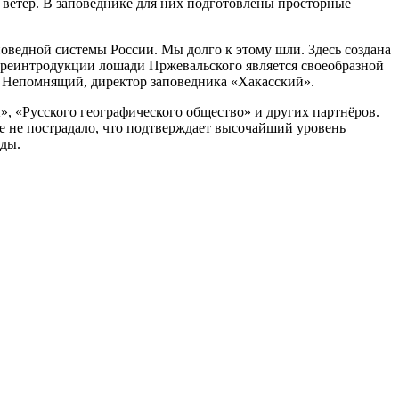
 ветер. В заповеднике для них подготовлены просторные
оведной системы России. Мы долго к этому шли. Здесь создана
реинтродукции лошади Пржевальского является своеобразной
р Непомнящий, директор заповедника «Хакасский».
 «Русского географического общество» и других партнёров.
е не пострадало, что подтверждает высочайший уровень
оды.