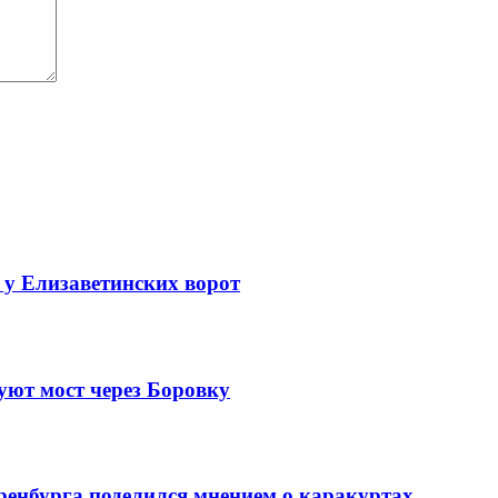
 у Елизаветинских ворот
уют мост через Боровку
ренбурга поделился мнением о каракуртах