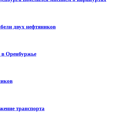
ибели двух нефтяников
й в Оренбуржье
ников
жение транспорта