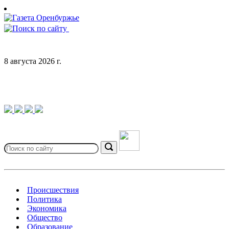
Skip
to
content
8 августа 2026 г.
Search
for:
Search
Происшествия
Политика
Экономика
Общество
Образование