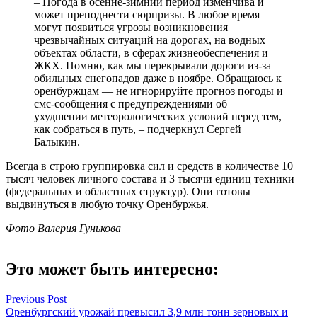
– Погода в осенне-зимний период изменчива и
может преподнести сюрпризы. В любое время
могут появиться угрозы возникновения
чрезвычайных ситуаций на дорогах, на водных
объектах области, в сферах жизнеобеспечения и
ЖКХ. Помню, как мы перекрывали дороги из-за
обильных снегопадов даже в ноябре. Обращаюсь к
оренбуржцам — не игнорируйте прогноз погоды и
смс-сообщения с предупреждениями об
ухудшении метеорологических условий перед тем,
как собраться в путь, – подчеркнул Сергей
Балыкин.
Всегда в строю группировка сил и средств в количестве 10
тысяч человек личного состава и 3 тысячи единиц техники
(федеральных и областных структур). Они готовы
выдвинуться в любую точку Оренбуржья.
Фото Валерия Гунькова
Это может быть интересно:
Навигация
Previous Post
Оренбургский урожай превысил 3,9 млн тонн зерновых и