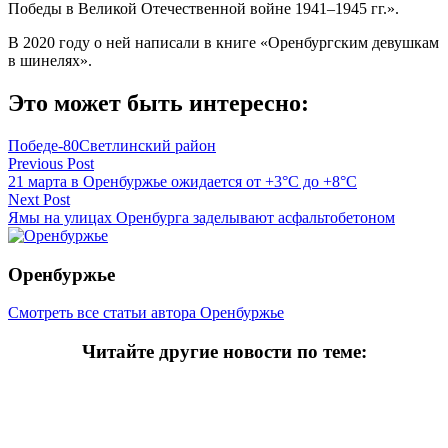
Победы в Великой Отечественной войне 1941–1945 гг.».
В 2020 году о ней написали в книге «Оренбургским девушкам
в шинелях».
Это может быть интересно:
Победе-80
Светлинский район
Навигация
Previous Post
21 марта в Оренбуржье ожидается от +3°C до +8°C
по
Next Post
записям
Ямы на улицах Оренбурга заделывают асфальтобетоном
Оренбуржье
Смотреть все статьи автора Оренбуржье
Читайте другие новости по теме:
Подпишитесь на нашу рассылку и
получайте
самые интересные новости недели