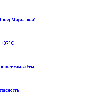
П под Марьевкой
о +37°C
авляет самолёты
опасность