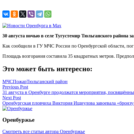
30 августа ночью в селе Тугустемир Тюльганского района з
Как сообщили в ГУ МЧС России по Оренбургской области, пог
Площадь возгорания составила 35 квадратных метров. Предпо
Это может быть интересно:
МЧС
Пожар
Тюльганский район
Навигация
Previous Post
31 августа в Оренбурге продолжатся мероприятия, посвящённ
по
Next Post
записям
Оренбургская пловчиха Виктория Ищиулова завоевала «бронз
Оренбуржье
Смотреть все статьи автора Оренбуржье