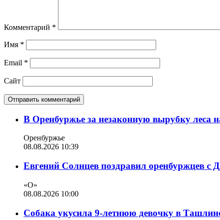
Комментарий
*
Имя
*
Email
*
Сайт
В Оренбуржье за незаконную вырубку леса н
Оренбуржье
08.08.2026 10:39
Евгений Солнцев поздравил оренбуржцев с 
«О»
08.08.2026 10:00
Собака укусила 9-летнюю девочку в Ташлин