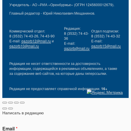
Учредитель - АО «РИА «Оренбуржье» (ОГРН 1245600012679).
Главный редактор - Юрий Николаевич Мещанинов.
Редакция:
Коммерческий отдел:
Отдел подписки:
8 (3532) 74-43-
8 (3532) 74-43-26, 74-43-90
8 (3532) 74-43-32
36
E-mail:
gazorb12@mail.ru
и
E-mail:
E-mail:
gazorb10@mail.ru
gazorb15@mail.ru
gazorb@mail.ru
Редакция не несет ответственности за достоверность
информации, содержащейся в рекламных объявлениях, а также
за содержание веб-сайтов, на которые даны гиперссылки.
Редакция не предоставляет справочной информации.
16+
Написать в редакцию
Email
*