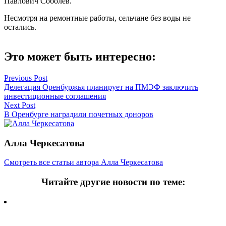
Павлович Соболев.
Несмотря на ремонтные работы, сельчане без воды не
остались.
Это может быть интересно:
Навигация
Previous Post
Делегация Оренбуржья планирует на ПМЭФ заключить
по
инвестиционные соглашения
записям
Next Post
В Оренбурге наградили почетных доноров
Алла Черкесатова
Смотреть все статьи автора Алла Черкесатова
Читайте другие новости по теме:
Подпишитесь на нашу рассылку и
получайте