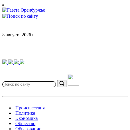
Skip
to
content
8 августа 2026 г.
Search
for:
Search
Происшествия
Политика
Экономика
Общество
Образование