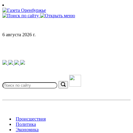
Skip
to
content
6 августа 2026 г.
Search
for:
Search
Происшествия
Политика
Экономика