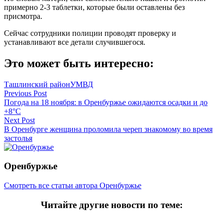
примерно 2-3 таблетки, которые были оставлены без
присмотра.
Сейчас сотрудники полиции проводят проверку и
устанавливают все детали случившегося.
Это может быть интересно:
Ташлинский район
УМВД
Навигация
Previous Post
Погода на 18 ноября: в Оренбуржье ожидаются осадки и до
по
+8°C
записям
Next Post
В Оренбурге женщина проломила череп знакомому во время
застолья
Оренбуржье
Смотреть все статьи автора Оренбуржье
Читайте другие новости по теме: