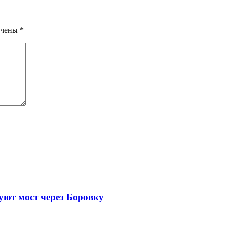
ечены
*
уют мост через Боровку