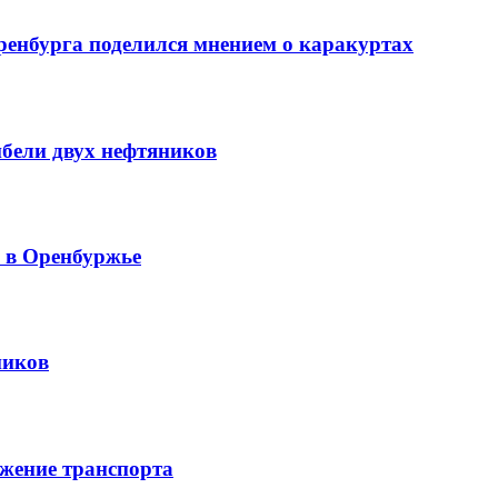
ренбурга поделился мнением о каракуртах
ибели двух нефтяников
й в Оренбуржье
ников
жение транспорта