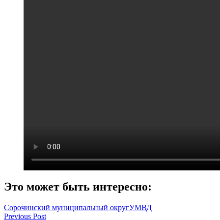
Это может быть интересно:
Сорочинский муниципальный округ
УМВД
Навигация
Previous Post