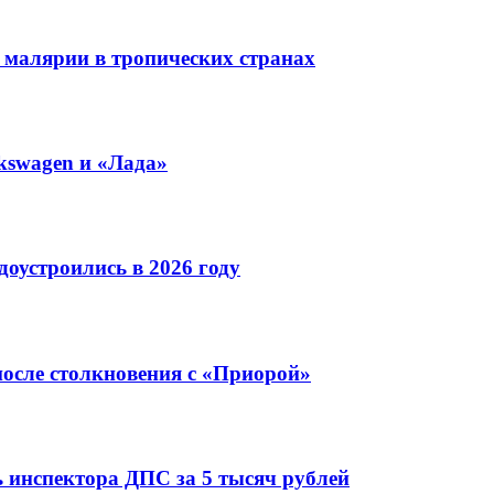
 малярии в тропических странах
kswagen и «Лада»
оустроились в 2026 году
после столкновения с «Приорой»
 инспектора ДПС за 5 тысяч рублей