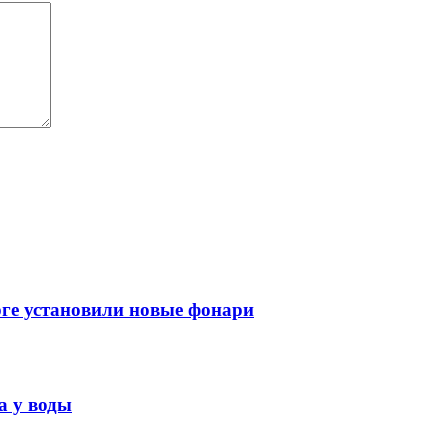
рге установили новые фонари
а у воды