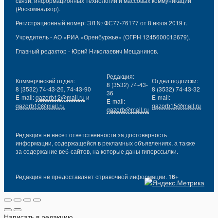
связи, информационных технологий и массовых коммуникаций
(Роскомнадзор).
Регистрационный номер: ЭЛ № ФС77-76177 от 8 июля 2019 г.
Учредитель - АО «РИА «Оренбуржье» (ОГРН 1245600012679).
Главный редактор - Юрий Николаевич Мещанинов.
Редакция:
Коммерческий отдел:
Отдел подписки:
8 (3532) 74-43-
8 (3532) 74-43-26, 74-43-90
8 (3532) 74-43-32
36
E-mail:
gazorb12@mail.ru
и
E-mail:
E-mail:
gazorb10@mail.ru
gazorb15@mail.ru
gazorb@mail.ru
Редакция не несет ответственности за достоверность
информации, содержащейся в рекламных объявлениях, а также
за содержание веб-сайтов, на которые даны гиперссылки.
Редакция не предоставляет справочной информации.
16+
Написать в редакцию