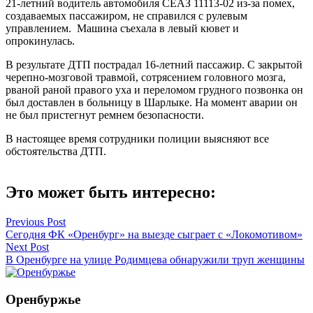
21-летний водитель автомобиля СЕАЗ 11113-02 из-за помех,
создаваемых пассажиром, не справился с рулевым
управлением. Машина съехала в левый кювет и
опрокинулась.
В результате ДТП пострадал 16-летний пассажир. С закрытой
черепно-мозговой травмой, сотрясением головного мозга,
рваной раной правого уха и переломом грудного позвонка он
был доставлен в больницу в Шарлыке. На момент аварии он
не был пристегнут ремнем безопасности.
В настоящее время сотрудники полиции выясняют все
обстоятельства ДТП.
Это может быть интересно:
Навигация
Previous Post
Сегодня ФК «Оренбург» на выезде сыграет с «Локомотивом»
по
Next Post
записям
В Оренбурге на улице Родимцева обнаружили труп женщины
Оренбуржье