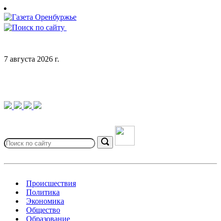
Skip
to
content
7 августа 2026 г.
Search
for:
Search
Происшествия
Политика
Экономика
Общество
Образование