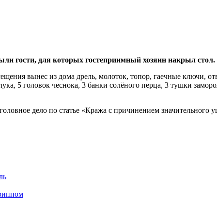
ыли гости, для которых гостеприимный хозяин накрыл стол.
ещения вынес из дома дрель, молоток, топор, гаечные ключи, от
ука, 5 головок чеснока, 3 банки солёного перца, 3 тушки замо
оловное дело по статье «Кража с причинением значительного у
ль
гриппом