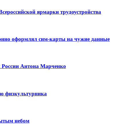
Всероссийской ярмарки трудоустройства
конно оформлял сим-карты на чужие данные
я России Антона Марченко
ню физкультурника
рытым небом