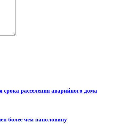
 срока расселения аварийного дома
нен более чем наполовину