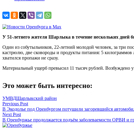
У 51-летнего жителя Шарлыка в течение нескольких дней б
Один из собутыльников, 22-летний молодой человек, за три пос
кастрюлю, две сковороды и продукты питания: 5 килограммов л
хватился пропажи не сразу.
Материальный ущерб превысил 11 тысяч рублей. Возбуждено уг
Это может быть интересно:
УМВД
Шарлыкский район
Навигация
Previous Post
В Экодолье под Оренбургом потушили загоревшийся автомоби
по
Next Post
записям
В Оренбуржье продолжается подъём заболеваемости ОРВИ и 