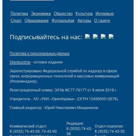
Политика
Экономика
Общество
Культура
Интервью
Спорт
Образование
Фотоальбом
Авторы
О газете
Подписывайтесь на нас:
Политика о персональных данных
Orenburzhie
- сетевое издание
Зарегистрировано Федеральной службой по надзору в сфере
связи, информационных технологий и массовых коммуникаций
(Роскомнадзор).
Регистрационный номер: ЭЛ № ФС77-76177 от 8 июля 2019 г.
Учредитель - АО «РИА «Оренбуржье» (ОГРН 1245600012679).
Главный редактор - Юрий Николаевич Мещанинов.
Редакция:
Коммерческий отдел:
Отдел подписки:
8 (3532) 74-43-
8 (3532) 74-43-26, 74-43-90
8 (3532) 74-43-32
36