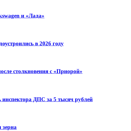
kswagen и «Лада»
оустроились в 2026 году
после столкновения с «Приорой»
 инспектора ДПС за 5 тысяч рублей
 зерна