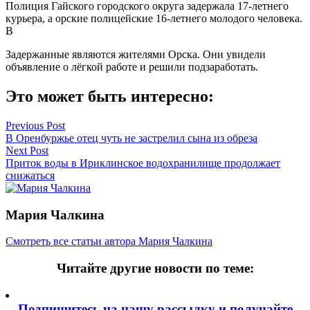
Полиция Гайского городского округа задержала 17-летнего
курьера, а орские полицейские 16-летнего молодого человека.
В
Задержанные являются жителями Орска. Они увидели
объявление о лёгкой работе и решили подзаработать.
Это может быть интересно:
Навигация
Previous Post
В Оренбуржье отец чуть не застрелил сына из обреза
по
Next Post
записям
Приток воды в Ириклинское водохранилище продолжает
снижаться
Мария Чалкина
Смотреть все статьи автора Мария Чалкина
Читайте другие новости по теме:
Подпишитесь на нашу рассылку и
получайте