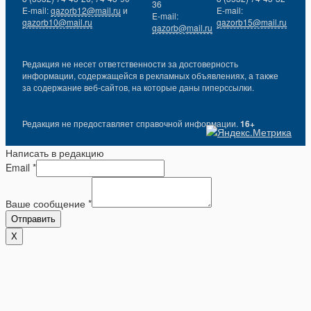
36
E-mail:
gazorb12@mail.ru
и
E-mail:
E-mail:
gazorb10@mail.ru
gazorb15@mail.ru
gazorb@mail.ru
Редакция не несет ответственности за достоверность
информации, содержащейся в рекламных объявлениях, а также
за содержание веб-сайтов, на которые даны гиперссылки.
Редакция не предоставляет справочной информации.
16+
Написать в редакцию
Email
*
Ваше сообщение
*
Отправить
X